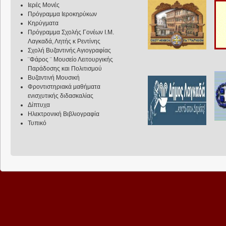
Ιερές Μονές
Πρόγραμμα Ιεροκηρύκων
Κηρύγματα
Πρόγραμμα Σχολής Γονέων Ι.Μ.
Λαγκαδά, Λητής κ Ρεντίνης
Σχολή Βυζαντινής Αγιογραφίας
¨Φάρος ¨ Μουσείο Λειτουργικής
Παράδοσης και Πολιτισμού
Βυζαντινή Μουσική
Φροντιστηριακά μαθήματα
ενισχυτικής διδασκαλίας
Δίπτυχα
Ηλεκτρονική Βιβλιογραφία
Τυπικό