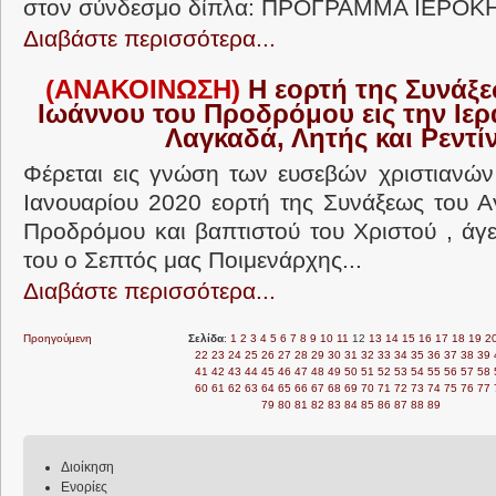
στον σύνδεσμο δίπλα: ΠΡΟΓΡΑΜΜΑ ΙΕΡΟΚΗ
Διαβάστε περισσότερα...
(ΑΝΑΚΟΙΝΩΣΗ)
Η εορτή της Συνάξε
Ιωάννου του Προδρόμου εις την Ιε
Λαγκαδά, Λητής και Ρεντί
Φέρεται εις γνώση των ευσεβών χριστιανών 
Ιανουαρίου 2020 εορτή της Συνάξεως του Α
Προδρόμου και βαπτιστού του Χριστού , άγε
του ο Σεπτός μας Ποιμενάρχης...
Διαβάστε περισσότερα...
Προηγούμενη
Σελίδα
:
1
2
3
4
5
6
7
8
9
10
11
12
13
14
15
16
17
18
19
2
22
23
24
25
26
27
28
29
30
31
32
33
34
35
36
37
38
39
41
42
43
44
45
46
47
48
49
50
51
52
53
54
55
56
57
58
60
61
62
63
64
65
66
67
68
69
70
71
72
73
74
75
76
77
79
80
81
82
83
84
85
86
87
88
89
Διοίκηση
Ενορίες