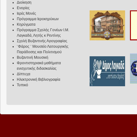
Διοίκηση
Ενορίες
Ιερές Μονές
Πρόγραμμα Ιεροκηρύκων
Κηρύγματα
Πρόγραμμα Σχολής Γονέων Ι.Μ.
Λαγκαδά, Λητής κ Ρεντίνης
Σχολή Βυζαντινής Αγιογραφίας
¨Φάρος ¨ Μουσείο Λειτουργικής
Παράδοσης και Πολιτισμού
Βυζαντινή Μουσική
Φροντιστηριακά μαθήματα
ενισχυτικής διδασκαλίας
Δίπτυχα
Ηλεκτρονική Βιβλιογραφία
Τυπικό