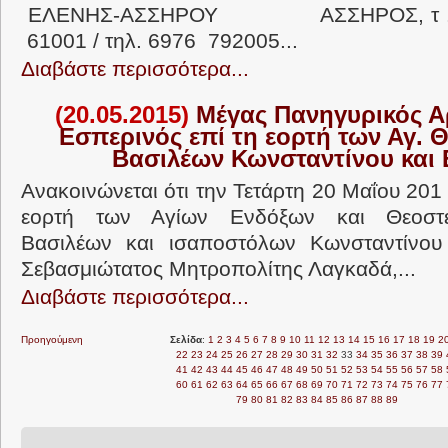
ΕΛΕΝΗΣ-ΑΣΣΗΡΟΥ ΑΣΣΗΡΟΣ, τ .Κ. 
61001 / τηλ. 6976 792005...
Διαβάστε περισσότερα...
(20.05.2015)
Μέγας Πανηγυρικός Α
Εσπερινός επί τη εορτή των Αγ.
Βασιλέων Κωνσταντίνου και 
Ανακοινώνεται ότι την Τετάρτη 20 Μαΐου 201
εορτή των Αγίων Ενδόξων και Θεοστ
Βασιλέων και ισαποστόλων Κωνσταντίνου
Σεβασμιώτατος Μητροπολίτης Λαγκαδά,...
Διαβάστε περισσότερα...
Προηγούμενη
Σελίδα
:
1
2
3
4
5
6
7
8
9
10
11
12
13
14
15
16
17
18
19
2
22
23
24
25
26
27
28
29
30
31
32
33
34
35
36
37
38
39
41
42
43
44
45
46
47
48
49
50
51
52
53
54
55
56
57
58
60
61
62
63
64
65
66
67
68
69
70
71
72
73
74
75
76
77
79
80
81
82
83
84
85
86
87
88
89