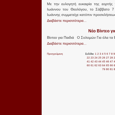
Με την ευλογητή ευκαιρία της εορτής
Ιωάννου του Θεολόγου, το Σάββατο 7
Ιωάννης συμμετείχε κατόπιν προσκλήσεως
Διαβάστε περισσότερα...
Νέο Βίντεο γι
Βίντεο για Παιδιά Ο Σολομών Για όλα τα Β
Διαβάστε περισσότερα...
Προηγούμενη
Σελίδα
:
1
2
3
4
5
6
7
8
9
22
23
24
25
26
27
28
41
42
43
44
45
46
47
60
61
62
63
64
65
66
79
80
81