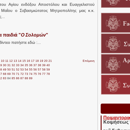
 του Αγίου ενδόξου Αποστόλου και Ευαγγελιστού
 Μαΐου ο Σεβασμιώτατος Μητροπολίτης μας κ.κ.
...
α παιδιά "
Ο Σολομών
"
ίντεο πατήστε εδώ :...
10
11
12
13
14
15
16
17
18
19
20
21
Επόμενη
29
30
31
32
33
34
35
36
37
38
39
40
48
49
50
51
52
53
54
55
56
57
58
59
67
68
69
70
71
72
73
74
75
76
77
78
82
83
84
85
86
87
88
89
Ποιμαντορι
Κοιμήσεως 