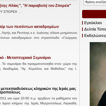
της Ηλίας"
,
"Η παραβολή του Σπορέα"
 ΣΠΟΡΕΑ ...
Εγκύκλιοι
πέρ των πεσόντων καταδρομέων
Δελτία Τύπ
Λητής και Ρεντίνης κ.κ. Ιωάννης τέλεσε μνημόσυνο
Εκδηλώσει
σόντων καταδρομέων στο στρατόπεδο «Γεώργιος
ό - Μεταπτυχιακό Σεμινάριο
. Το σεμινάριο θα πραγματοποιηθεί στον χώρο της
 Ακαδημίας "Αγ. Κύριλλος και Μεθόδιος" της Ι.
 μετεκπαιδεύσεως κληρικών της Ιεράς μας
τροπολεως
2011 και ώρα 10:00 π.μ. αρχίζουν τα μαθήματα του
υ Ιερού κλήρου της Ιεράς Μητροπόλεως Λαγκαδά,