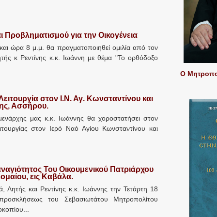
 Προβληματισμού για την Οικογένεια
και ώρα 8 μ.μ. θα πραγματοποιηθεί ομιλία από τον
ής κ Ρεντίνης κ.κ. Ιωάννη με θέμα "Το ορθόδοξο
Ο Μητροπολ
Λειτουργία στον Ι.Ν. Αγ. Κωνσταντίνου και
ης, Ασσήρου.
μενάρχης μας κ.κ. Ιωάννης θα χοροστατήσει στον
ιτουργίας στον Ιερό Ναό Αγίου Κωνσταντίνου και
ναγιότητος Του Οικουμενικού Πατριάρχου
ομαίου, εις Καβάλα.
 Λητής και Ρεντίνης κ.κ. Ιωάννης την Τετάρτη 18
προσκλήσεως του Σεβασιωτάτου Μητροπολίτου
κοπίου...