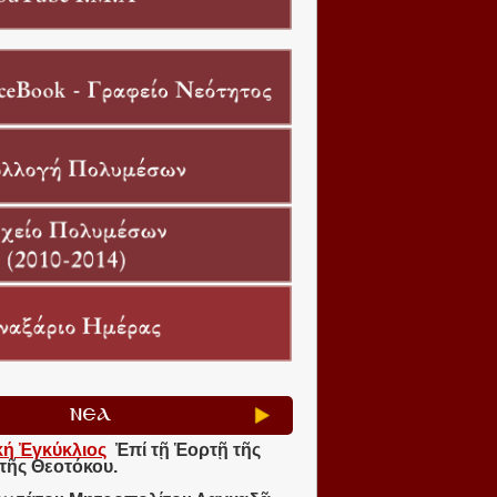
ΝΕΑ
κή Ἐγκύκλιος
Ἐπί τῇ Ἑορτῇ τῆς
τῆς Θεοτόκου.