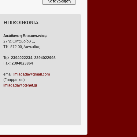
ΕΠΙΚΟΙΝΩΝΙΑ
Διεύθυνση Επικοινωνίας:
27ης Οκτωβρίου 1
,
Τ.Κ. 572 00, Λαγκαδάς
Τηλ:
2394022234, 2394022998
Fax
: 2394023864
email:
imlagada@gmail.com
(Γραμματεία)
imlagada@otenet.gr