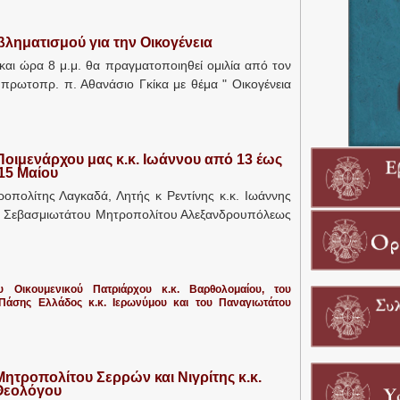
ληματισμού για την Οικογένεια
και ώρα 8 μ.μ. θα πραγματοποιηθεί ομιλία από τον
πρωτοπρ. π. Αθανάσιο Γκίκα με θέμα " Οικογένεια
οιμενάρχου μας κ.κ. Ιωάννου από 13 έως
15 Μαίου
οπολίτης Λαγκαδά, Λητής κ Ρεντίνης κ.κ. Ιωάννης
υ Σεβασμιωτάτου Μητροπολίτου Αλεξανδρουπόλεως
υ Οικουμενικού Πατριάρχου κ.κ. Βαρθολομαίου, του
άσης Ελλάδος κ.κ. Ιερωνύμου και του Παναγιωτάτου
τροπολίτου Σερρών και Νιγρίτης κ.κ.
Θεολόγου