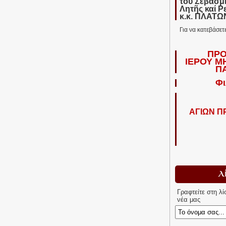
τοῦ Σεβασμ
Λητῆς καί Ρ
κ.κ. ΠΛΑΤ
Για να κατεβάσετ
ΠΡΟ
ΙΕΡΟΥ Μ
Π
Φι
ΑΓΙΩΝ 
Λ
Γραφτείτε στη λ
νέα μας