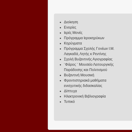
Διοίκηση
Ενορίες
Ιερές Μονές
Πρόγραμμα Ιεροκηρύκων
Κηρύγματα
Πρόγραμμα Σχολής Γονέων Ι.Μ.
Λαγκαδά, Λητής κ Ρεντίνης
Σχολή Βυζαντινής Αγιογραφίας
¨Φάρος ¨ Μουσείο Λειτουργικής
Παράδοσης και Πολιτισμού
Βυζαντινή Μουσική
Φροντιστηριακά μαθήματα
ενισχυτικής διδασκαλίας
Δίπτυχα
Ηλεκτρονική Βιβλιογραφία
Τυπικό