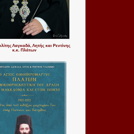
ίτης Λαγκαδά, Λητής και Ρεντίνης
κ.κ. Πλάτων