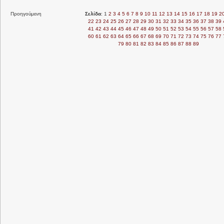
Προηγούμενη
Σελίδα
: 1
2
3
4
5
6
7
8
9
10
11
12
13
14
15
16
17
18
19
2
22
23
24
25
26
27
28
29
30
31
32
33
34
35
36
37
38
39
41
42
43
44
45
46
47
48
49
50
51
52
53
54
55
56
57
58
60
61
62
63
64
65
66
67
68
69
70
71
72
73
74
75
76
77
79
80
81
82
83
84
85
86
87
88
89