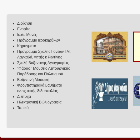
Διοίκηση
Ενορίες
Ιερές Μονές
Πρόγραμμα Ιεροκηρύκων
Κηρύγματα
Πρόγραμμα Σχολής Γονέων Ι.Μ.
Λαγκαδά, Λητής κ Ρεντίνης
Σχολή Βυζαντινής Αγιογραφίας
¨Φάρος ¨ Μουσείο Λειτουργικής
Παράδοσης και Πολιτισμού
Βυζαντινή Μουσική
Φροντιστηριακά μαθήματα
ενισχυτικής διδασκαλίας
Δίπτυχα
Ηλεκτρονική Βιβλιογραφία
Τυπικό