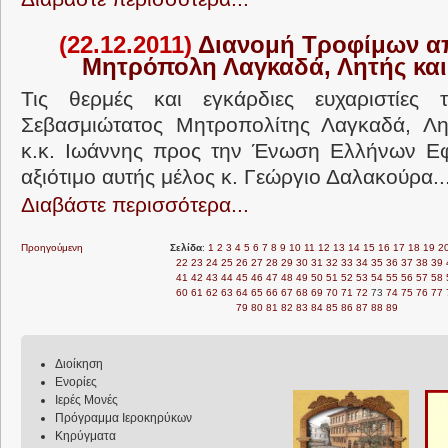
(22.12.2011)
Διανομή Τροφίμων απ
Μητρόπολη Λαγκαδά, Λητής και
Τις θερμές και εγκάρδιες ευχαριστίες
Σεβασμιώτατος Μητροπολίτης Λαγκαδά, Λητ
κ.κ. Ιωάννης προς την Ένωση Ελλήνων Εφ
αξιότιμο αυτής μέλος κ. Γεώργιο Δαλακούρα..
Διαβάστε περισσότερα...
Προηγούμενη
Σελίδα
:
1
2
3
4
5
6
7
8
9
10
11
12
13
14
15
16
17
18
19
2
22
23
24
25
26
27
28
29
30
31
32
33
34
35
36
37
38
39
41
42
43
44
45
46
47
48
49
50
51
52
53
54
55
56
57
58
60
61
62
63
64
65
66
67
68
69
70
71
72
73
74
75
76
77
79
80
81
82
83
84
85
86
87
88
89
Διοίκηση
Ενορίες
Ιερές Μονές
Πρόγραμμα Ιεροκηρύκων
Κηρύγματα