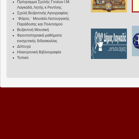
Πρόγραμμα Σχολής Γονέων Ι.Μ.
Λαγκαδά, Λητής κ Ρεντίνης
Σχολή Βυζαντινής Αγιογραφίας
¨Φάρος ¨ Μουσείο Λειτουργικής
Παράδοσης και Πολιτισμού
Βυζαντινή Μουσική
Φροντιστηριακά μαθήματα
ενισχυτικής διδασκαλίας
Δίπτυχα
Ηλεκτρονική Βιβλιογραφία
Τυπικό