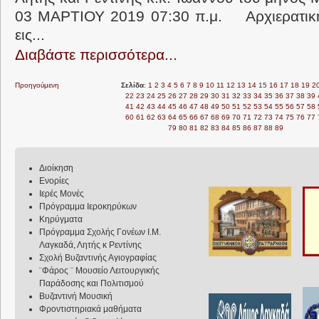
03 ΜΑΡΤΙΟΥ 2019 07:30 π.μ. Αρχιερατική 
εις...
Διαβάστε περισσότερα...
Προηγούμενη
Σελίδα
:
1
2
3
4
5
6
7
8
9
10
11
12
13
14
15
16
17
18
19
2
22
23
24
25
26
27
28
29
30
31
32
33
34
35
36
37
38
39
41
42
43
44
45
46
47
48
49
50
51
52
53
54
55
56
57
58
60
61
62
63
64
65
66
67
68
69
70
71
72
73
74
75
76
77
79
80
81
82
83
84
85
86
87
88
89
Διοίκηση
Ενορίες
Ιερές Μονές
Πρόγραμμα Ιεροκηρύκων
Κηρύγματα
Πρόγραμμα Σχολής Γονέων Ι.Μ.
Λαγκαδά, Λητής κ Ρεντίνης
Σχολή Βυζαντινής Αγιογραφίας
¨Φάρος ¨ Μουσείο Λειτουργικής
Παράδοσης και Πολιτισμού
Βυζαντινή Μουσική
Φροντιστηριακά μαθήματα