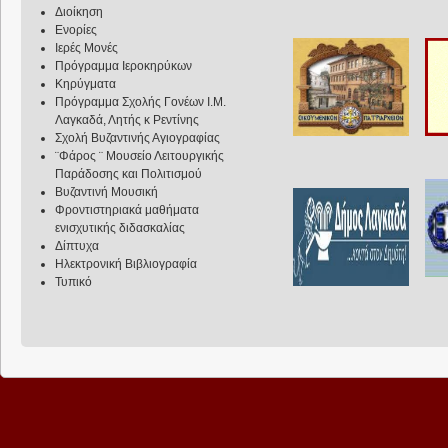
Διοίκηση
Ενορίες
Ιερές Μονές
Πρόγραμμα Ιεροκηρύκων
Κηρύγματα
Πρόγραμμα Σχολής Γονέων Ι.Μ.
Λαγκαδά, Λητής κ Ρεντίνης
Σχολή Βυζαντινής Αγιογραφίας
¨Φάρος ¨ Μουσείο Λειτουργικής
Παράδοσης και Πολιτισμού
Βυζαντινή Μουσική
Φροντιστηριακά μαθήματα
ενισχυτικής διδασκαλίας
Δίπτυχα
Ηλεκτρονική Βιβλιογραφία
Τυπικό