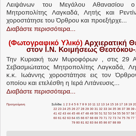
Λειψάνων του Μεγάλου Αθανασίου ο 
Μητροπολίτης Λαγκαδά, Λητής και Ρεντί
χοροστάτησε του Όρθρου και προεξήρχε...
Διαβάστε περισσότερα...
(Φωτογραφικό Υλικό)
Αρχιερατική Θε
στον Ι.Ν. Κοιμήσεως Θεοτόκου
Την Κυριακή των Μυροφόρων , στις 29 Α
Σεβασμιώτατος Μητροπολίτης Λαγκαδά, Λητ
κ.κ. Ιωάννης χοροστάτησε εις τον Όρθρο
οποίου και ετελέσθη η Ιερά Λιτάνευσις...
Διαβάστε περισσότερα...
Προηγούμενη
Σελίδα
:
1
2
3
4
5
6
7
8
9
10
11
12
13
14
15
16
17
18
19
2
22
23
24
25
26
27
28
29
30
31
32
33
34
35
36
37
38
39
41
42
43
44
45
46
47
48
49
50
51
52
53
54
55
56
57
58
60
61
62
63
64
65
66
67
68
69
70
71
72
73
74
75
76
77
79
80
81
82
83
84
85
86
87
88
89