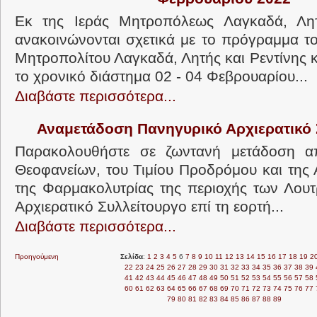
Εκ της Ιεράς Μητροπόλεως Λαγκαδά, Λητ
ανακοινώνονται σχετικά με το πρόγραμμα τ
Μητροπολίτου Λαγκαδά, Λητής και Ρεντίνης 
το χρονικό διάστημα 02 - 04 Φεβρουαρίου...
Διαβάστε περισσότερα...
Αναμετάδοση Πανηγυρικό Αρχιερατικό 
Παρακολουθήστε σε ζωντανή μετάδοση α
Θεοφανείων, του Τιμίου Προδρόμου και της 
της Φαρμακολυτρίας της περιοχής των Λου
Αρχιερατικό Συλλείτουργο επί τη εορτή...
Διαβάστε περισσότερα...
Προηγούμενη
Σελίδα
:
1
2
3
4
5
6
7
8
9
10
11
12
13
14
15
16
17
18
19
2
22
23
24
25
26
27
28
29
30
31
32
33
34
35
36
37
38
39
41
42
43
44
45
46
47
48
49
50
51
52
53
54
55
56
57
58
60
61
62
63
64
65
66
67
68
69
70
71
72
73
74
75
76
77
79
80
81
82
83
84
85
86
87
88
89