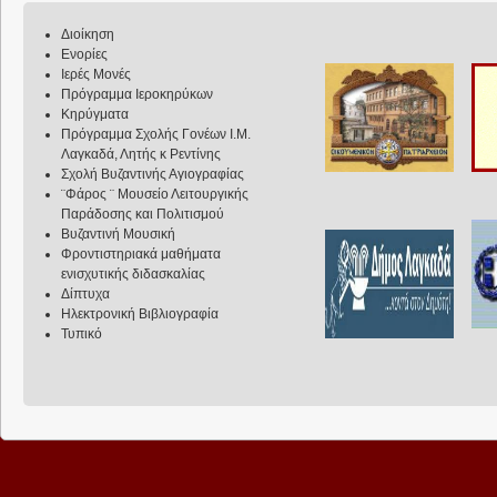
Διοίκηση
Ενορίες
Ιερές Μονές
Πρόγραμμα Ιεροκηρύκων
Κηρύγματα
Πρόγραμμα Σχολής Γονέων Ι.Μ.
Λαγκαδά, Λητής κ Ρεντίνης
Σχολή Βυζαντινής Αγιογραφίας
¨Φάρος ¨ Μουσείο Λειτουργικής
Παράδοσης και Πολιτισμού
Βυζαντινή Μουσική
Φροντιστηριακά μαθήματα
ενισχυτικής διδασκαλίας
Δίπτυχα
Ηλεκτρονική Βιβλιογραφία
Τυπικό