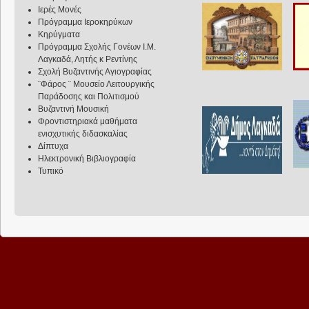
Ιερές Μονές
Πρόγραμμα Ιεροκηρύκων
Κηρύγματα
Πρόγραμμα Σχολής Γονέων Ι.Μ.
Λαγκαδά, Λητής κ Ρεντίνης
Σχολή Βυζαντινής Αγιογραφίας
¨Φάρος ¨ Μουσείο Λειτουργικής
Παράδοσης και Πολιτισμού
Βυζαντινή Μουσική
Φροντιστηριακά μαθήματα
ενισχυτικής διδασκαλίας
Δίπτυχα
Ηλεκτρονική Βιβλιογραφία
Τυπικό