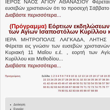
ΙΕΡΟΣ ΝΑΟΣ ΑΓΙΟΥ ΑΘΑΝΑΣΙΟΥ Φέρεται 
ευσεβών χριστιανών ότι το προσεχή Σάββατο 
Διαβάστε περισσότερα...
(Πρόγραμμα)
Εόρτιων εκδηλώσεων 
των Αγίων Ισαποστόλων Κυρίλλου 
ΙΕΡΑ ΜΗΤΡΟΠΟΛΙΣ ΛΑΓΚΑΔΑ, ΛΗΤΗΣ 
Φέρεται εις γνώσιν των ευσεβών χριστιανών
Κυριακή 11 Μαΐου ε.έ. , εορτή των Αγ
Κυρίλλου και Μεθοδίου...
Διαβάστε περισσότερα...
Προηγούμενη
Σελίδα
:
1
2
3
4
5
6
7
8
9
10
11
12
13
14
15
16
17
18
19
2
22
23
24
25
26
27
28
29
30
31
32
33
34
35
36
37
38
39
41
42
43
44
45
46
47
48
49
50
51
52
53
54
55
56
57
58
60
61
62
63
64
65
66
67
68
69
70
71
72
73
74
75
76
77
79
80
81
82
83
84
85
86
87
88
89
Διοίκηση
Ενορίες