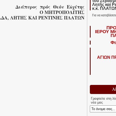
τοῦ Σεβασμ
Λητῆς καί Ρ
Διάπυρος πρός Θεόν Εὐχέτης
κ.κ. ΠΛΑΤ
Ο ΜΗΤΡΟΠΟΛΙΤΗΣ
Για να κατεβάσετ
 ΛΗΤΗΣ ΚΑΙ ΡΕΝΤΙΝΗΣ ΠΛΑΤΩΝ
ΠΡΟ
ΙΕΡΟΥ Μ
Π
Φι
ΑΓΙΩΝ 
Λ
Γραφτείτε στη λ
νέα μας