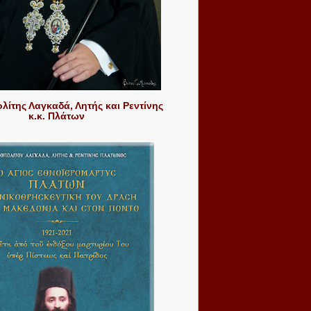
ίτης Λαγκαδά, Λητής και Ρεντίνης
κ.κ. Πλάτων