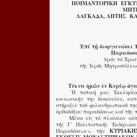
ΠΟΙΜΑΝΤΟΡΙΚΗ ΕΓΚΥ
ΜΗΤ
ΛΑΓΚΑΔΑ, ΛΗΤΗΣ ΚΑ
Ἐπί τῇ διοργανώσει 
Παραδοσι
πρός τό Χρι
τῆς Ἱερᾶς Μητροπόλεως
Τέκνα ἡμῶν ἐν Κυρίῳ ἀγ
Ἡ τοπική μας Ἐκκλησία
κοινωνικήν της διακονίαν, κα
στήριξιν τοῦ φιλανθρωπικοῦ της
ὀρθοδόξου παραδόσεως καί τῆς π
Μέσα εἰς τό πλαίσιον αὐτ
τῆς Γ΄ Πολιτιστικῆς Ἐκδηλώσ
ΚΥΡΙΑΚΗΝ
Παραδόσεως», τήν