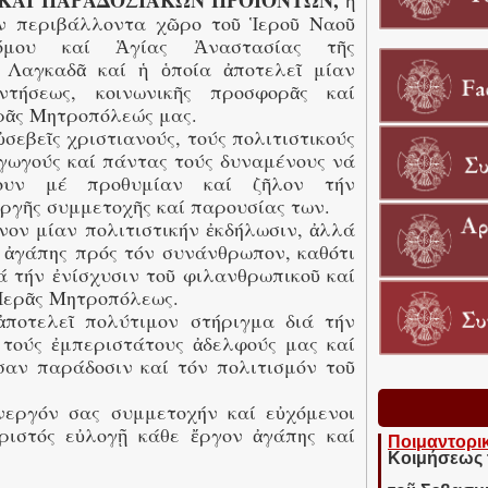
ΚΑΙ ΠΑΡΑΔΟΣΙΑΚΩΝ ΠΡΟΪΟΝΤΩΝ,
ἡ
όν περιβάλλοντα χῶρο τοῦ Ἱεροῦ Ναοῦ
ρόμου καί Ἁγίας Ἀναστασίας τῆς
 Λαγκαδᾶ καί ἡ ὁποία ἀποτελεῖ μίαν
ντήσεως, κοινωνικῆς προσφορᾶς καί
ρᾶς Μητροπόλεώς μας.
σεβεῖς χριστιανούς, τούς πολιτιστικούς
γωγούς καί πάντας τούς δυναμένους νά
ουν μέ προθυμίαν καί ζῆλον τήν
εργῆς συμμετοχῆς καί παρουσίας των.
νον μίαν πολιτιστικήν ἐκδήλωσιν, ἀλλά
 ἀγάπης πρός τόν συνάνθρωπον, καθότι
ά τήν ἐνίσχυσιν τοῦ φιλανθρωπικοῦ καί
 Ἱερᾶς Μητροπόλεως.
ποτελεῖ πολύτιμον στήριγμα διά τήν
 τούς ἐμπεριστάτους ἀδελφούς μας καί
σαν παράδοσιν καί τόν πολιτισμόν τοῦ
ἐνεργόν σας συμμετοχήν καί εὐχόμενοι
ριστός εὐλογῇ κάθε ἔργον ἀγάπης καί
Ποιμαντορι
Κοιμήσεως 