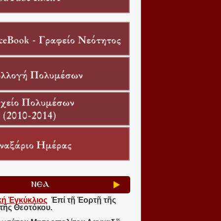
ΝΕΑ
κή Ἐγκύκλιος
Ἐπί τῇ Ἑορτῇ τῆς
τῆς Θεοτόκου.