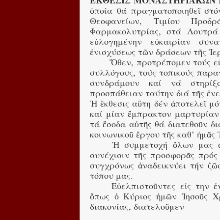
ΕΚΘΕΣΙΣ ΜΟΝΑΣΤΗΡΙΑΚΩΝ 
ὁποία θά πραγματοποιηθεῖ στ
Θεοφανείων, Τιμίου Προδ
Φαρμακολυτρίας, στά Λουτρά
εὐλογημένην εὐκαιρίαν συνα
ἐνισχύσεως τῶν δράσεων τῆς Ἱε
Ὅθεν, προτρέπομεν τούς εὐ
συλλόγους, τούς τοπικούς παρα
συνδράμουν καί νά στηρίξ
προσπάθειαν ταύτην διά τῆς ἐν
Ἡ ἔκθεσις αὕτη δέν ἀποτελεῖ μό
καί μίαν ἔμπρακτον μαρτυρίαν
τά ἔσοδα αὐτῆς θά διατεθοῦν δι
κοινωνικοῦ ἔργου τῆς καθ’ ἡμᾶς
Ἡ συμμετοχή ὅλων μας ἀ
συνέχισιν τῆς προσφορᾶς πρός
συγχρόνως ἀναδεικνύει τήν ζῶ
τόπου μας.
Εὐελπιστοῦντες εἰς την 
ὅπως ὁ Κύριος ἡμῶν Ἰησοῦς Χ
διακονίας, διατελοῦμεν