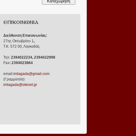
ΕΠΙΚΟΙΝΩΝΙΑ
Διεύθυνση Επικοινωνίας:
27ης Οκτωβρίου 1
,
Τ.Κ. 572 00, Λαγκαδάς
Τηλ:
2394022234, 2394022998
Fax
: 2394023864
email:
imlagada@gmail.com
(Γραμματεία)
imlagada@otenet.gr