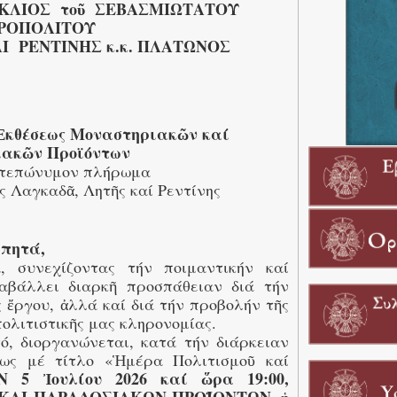
ΚΛΙΟΣ τοῦ ΣΕΒΑΣΜΙΩΤΑΤΟΥ
ΡΟΠΟΛΙΤΟΥ
Ι ΡΕΝΤΙΝΗΣ κ.κ. ΠΛΑΤΩΝΟΣ
Ἐκθέσεως Μοναστηριακῶν καί
ακῶν Προϊόντων
στεπώνυμον πλήρωμα
 Λαγκαδᾶ, Λητῆς καί Ρεντίνης
απητά,
, συνεχίζοντας τήν ποιμαντικήν καί
ταβάλλει διαρκῆ προσπάθειαν διά τήν
 ἔργου, ἀλλά καί διά τήν προβολήν τῆς
ολιτιστικῆς μας κληρονομίας.
ό, διοργανώνεται, κατά τήν διάρκειαν
εως μέ τίτλο «Ἡμέρα Πολιτισμοῦ καί
 5 Ἰουλίου 2026 καί ὥρα 19:00,