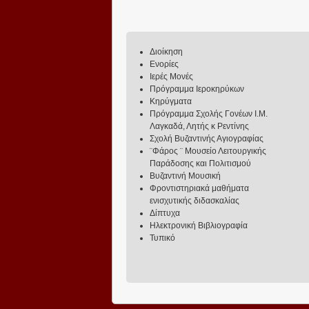
Διοίκηση
Ενορίες
Ιερές Μονές
Πρόγραμμα Ιεροκηρύκων
Κηρύγματα
Πρόγραμμα Σχολής Γονέων Ι.Μ.
Λαγκαδά, Λητής κ Ρεντίνης
Σχολή Βυζαντινής Αγιογραφίας
¨Φάρος ¨ Μουσείο Λειτουργικής
Παράδοσης και Πολιτισμού
Βυζαντινή Μουσική
Φροντιστηριακά μαθήματα
ενισχυτικής διδασκαλίας
Δίπτυχα
Ηλεκτρονική Βιβλιογραφία
Τυπικό