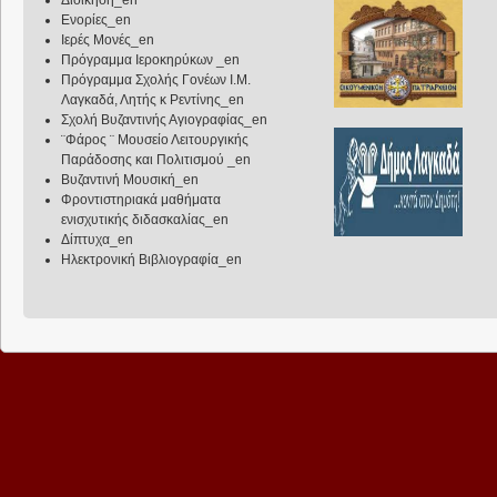
Διοίκηση_en
Ενορίες_en
Ιερές Μονές_en
Πρόγραμμα Ιεροκηρύκων _en
Πρόγραμμα Σχολής Γονέων Ι.Μ.
Λαγκαδά, Λητής κ Ρεντίνης_en
Σχολή Βυζαντινής Αγιογραφίας_en
¨Φάρος ¨ Μουσείο Λειτουργικής
Παράδοσης και Πολιτισμού _en
Βυζαντινή Μουσική_en
Φροντιστηριακά μαθήματα
ενισχυτικής διδασκαλίας_en
Δίπτυχα_en
Ηλεκτρονική Βιβλιογραφία_en