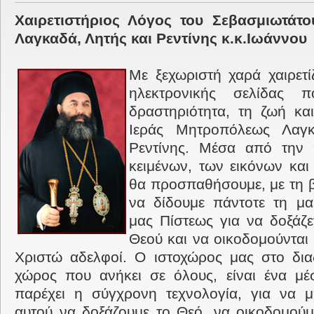
Χαιρετιστήριος Λόγος του Σεβασμιωτάτ
Λαγκαδά, Λητής και Ρεντίνης κ.κ.Ιωάννου
Με ξεχωριστή χαρά χαιρετί
ηλεκτρονικής σελίδας
δραστηριότητα, τη ζωή και
Ιεράς Μητροπόλεως Λαγκ
Ρεντίνης. Μέσα από την
κειμένων, των εικόνων και
θα προσπαθήσουμε, με τη β
να δίδουμε πάντοτε τη μα
μας Πίστεως για να δοξάζε
Θεού και να οικοδομούνται ε
Χριστώ αδελφοί. Ο ιστοχώρος μας στο διαδ
χώρος που ανήκει σε όλους, είναι ένα μέ
παρέχει η σύγχρονη τεχνολογία, για να μ
αυτού να δοξάζουμε το Θεό, να οικοδομούμ