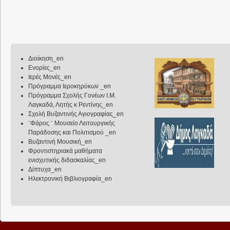
Διοίκηση_en
Ενορίες_en
Ιερές Μονές_en
Πρόγραμμα Ιεροκηρύκων _en
Πρόγραμμα Σχολής Γονέων Ι.Μ.
Λαγκαδά, Λητής κ Ρεντίνης_en
Σχολή Βυζαντινής Αγιογραφίας_en
¨Φάρος ¨ Μουσείο Λειτουργικής
Παράδοσης και Πολιτισμού _en
Βυζαντινή Μουσική_en
Φροντιστηριακά μαθήματα
ενισχυτικής διδασκαλίας_en
Δίπτυχα_en
Ηλεκτρονική Βιβλιογραφία_en