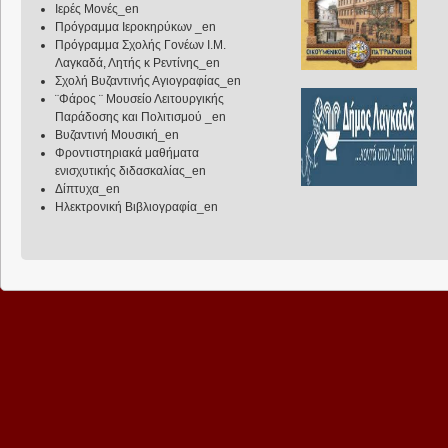
Ιερές Μονές_en
Πρόγραμμα Ιεροκηρύκων _en
Πρόγραμμα Σχολής Γονέων Ι.Μ.
Λαγκαδά, Λητής κ Ρεντίνης_en
Σχολή Βυζαντινής Αγιογραφίας_en
¨Φάρος ¨ Μουσείο Λειτουργικής
Παράδοσης και Πολιτισμού _en
Βυζαντινή Μουσική_en
Φροντιστηριακά μαθήματα
ενισχυτικής διδασκαλίας_en
Δίπτυχα_en
Ηλεκτρονική Βιβλιογραφία_en