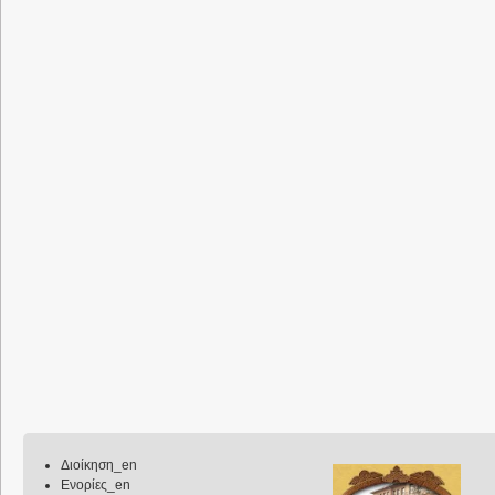
Διοίκηση_en
Ενορίες_en