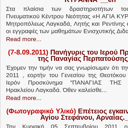
Στα πλαίσια των δραστηριοτήτων το
Πνευματικού Κέντρου Νεότητας «Η ΑΓΙΑ ΚΥ
Μητροπόλεως Λαγκαδά, Λητής και Ρεντίνης α
οι εγγραφές των μαθημάτων Ενισχυτικής Διδα
Read more...
(7-8.09.2011)
Πανήγυρις του Ιερού Π
της Παναγίας Περπατούση
Έχομεν την τιμήν να σας γνωρίσωμεν ότι τη
2011 , εορτήν του Γενεσίου της Θεοτόκου 
Ιερόν Προσκύνημα "ΠΑΝΑΓΙΑΣ ΤΗΣ 
Ηρακλείου Λαγκαδά. Όθεν καλείσθε...
Read more...
(Φωτογραφικό Υλικό)
Επέτειος εγκαιν
Αγίου Στεφάνου, Αρναίας.
Την Κυριακή 05 Σεπτεμβρίου 2011 ο