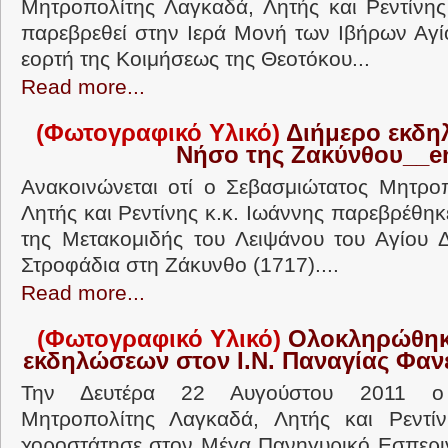
Μητροπολίτης Λαγκαδά, Λητής και Ρεντίνης
παρεβρεθεί στην Ιερά Μονή των Ιβήρων Αγί
εορτή της Κοιμήσεως της Θεοτόκου...
Read more...
(Φωτογραφικό Υλικό)
Διήμερο εκδ
Νήσο της Ζακύνθου__e
Ανακοινώνεται οτί ο Σεβασμιώτατος Μητρο
Λητής και Ρεντίνης κ.κ. Ιωάννης παρεβρέθη
της Μετακομιδής του Λειψάνου του Αγίου 
Στροφάδια στη Ζάκυνθο (1717)....
Read more...
(Φωτογραφικό Υλικό)
Ολοκληρώθηκ
εκδηλώσεων στον Ι.Ν. Παναγίας Φα
Την Δευτέρα 22 Αυγούστου 2011 ο 
Μητροπολίτης Λαγκαδά, Λητής και Ρεντίν
χοροστάτησε στον Μέγα Πανηγυρικό Εσπερι