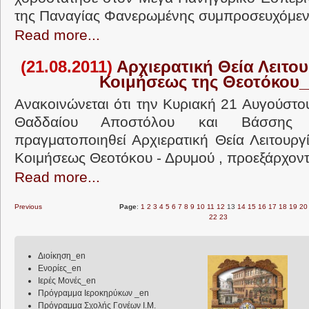
της Παναγίας Φανερωμένης συμπροσευχόμενο
Read more...
(21.08.2011)
Αρχιερατική Θεία Λειτου
Κοιμήσεως της Θεοτόκου
Ανακοινώνεται ότι την Κυριακή 21 Αυγούστο
Θαδδαίου Αποστόλου και Βάσσης
πραγματοποιηθεί Αρχιερατική Θεία Λειτουργ
Κοιμήσεως Θεοτόκου - Δρυμού , προεξάρχοντ
Read more...
Previous
Page
:
1
2
3
4
5
6
7
8
9
10
11
12
13
14
15
16
17
18
19
20
22
23
Διοίκηση_en
Ενορίες_en
Ιερές Μονές_en
Πρόγραμμα Ιεροκηρύκων _en
Πρόγραμμα Σχολής Γονέων Ι.Μ.