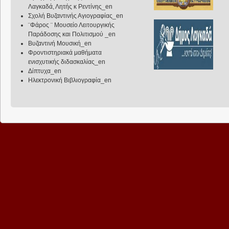
Λαγκαδά, Λητής κ Ρεντίνης_en
Σχολή Βυζαντινής Αγιογραφίας_en
¨Φάρος ¨ Μουσείο Λειτουργικής
Παράδοσης και Πολιτισμού _en
Βυζαντινή Μουσική_en
Φροντιστηριακά μαθήματα
ενισχυτικής διδασκαλίας_en
Δίπτυχα_en
Ηλεκτρονική Βιβλιογραφία_en