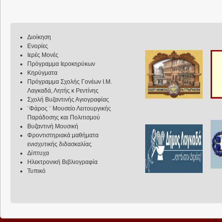
Διοίκηση
Ενορίες
Ιερές Μονές
Πρόγραμμα Ιεροκηρύκων
Κηρύγματα
Πρόγραμμα Σχολής Γονέων Ι.Μ.
Λαγκαδά, Λητής κ Ρεντίνης
Σχολή Βυζαντινής Αγιογραφίας
¨Φάρος ¨ Μουσείο Λειτουργικής
Παράδοσης και Πολιτισμού
Βυζαντινή Μουσική
Φροντιστηριακά μαθήματα
ενισχυτικής διδασκαλίας
Δίπτυχα
Ηλεκτρονική Βιβλιογραφία
Τυπικό