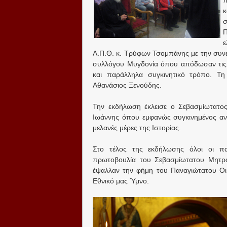
π
κ
σ
ε
Α.Π.Θ. κ. Τρύφων Τσομπάνης με την συνε
συλλόγου Μυγδονία όπου απόδωσαν τις ι
και παράλληλα συγκινητικό τρόπο. Τη 
Αθανάσιος Ξενούδης.
Την εκδήλωση έκλεισε ο Σεβασμίωτατος
Ιωάννης όπου εμφανώς συγκινημένος αναφ
μελανές μέρες της Ιστορίας.
Στο τέλος της εκδήλωσης όλοι οι πα
πρωτοβουλία του Σεβασμίωτατου Μητροπ
έψαλλαν την φήμη του Παναγιώτατου Οικ
Εθνικό μας Ύμνο.