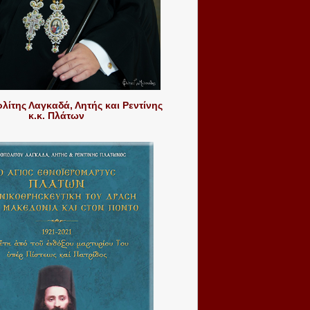
ίτης Λαγκαδά, Λητής και Ρεντίνης
κ.κ. Πλάτων