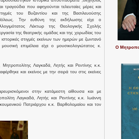
αρουσιάστηκαν ιστορικά αποσπάσματα ,διηγήσεις
αι τραγούδια που αφηγούνται τελευταίες μέρες και
τιγμές του Βυζαντίου και της Βασιλευούσης
Πόλεως. Την ευθύνη της εκδήλωσης είχε ο
λλογιμότατος Λέκτωρ της Θεολογικής Σχολής
ργασία της θεατρικής ομάδας και της χορωδίας του
στορικές στιγμές εκείνων των ημερών με ζωντανό
μουσική επιμέλεια είχε ο μουσικολογιώτατος κ.
Ο Μητροπολ
 Μητροπολίτης Λαγκαδά, Λητής και Ρεντίνης κ.κ.
έρθηκε και εκείνος με την σειρά του στις εκείνες
ρευρισκόμενοι στην κατάμεστη αίθουσα και με
ολίτη Λαγκαδά, Λητής και Ρεντίνης κ.κ. Ιωάννη
ουμενικού Πατριάρχου κ.κ. Βαρθολομαίου και τον