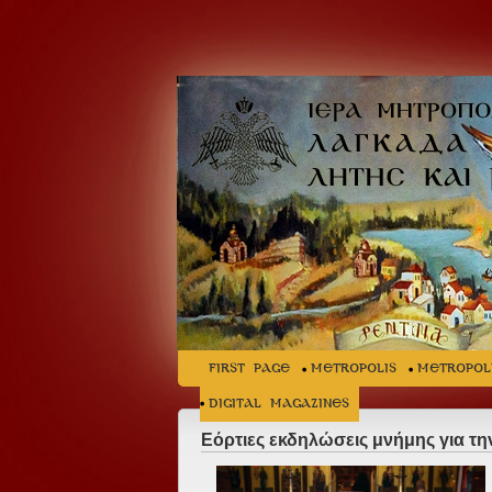
FIRST PAGE
METROPOLIS
METROPOL
Digital Magazines
Εόρτιες εκδηλώσεις μνήμης για τ