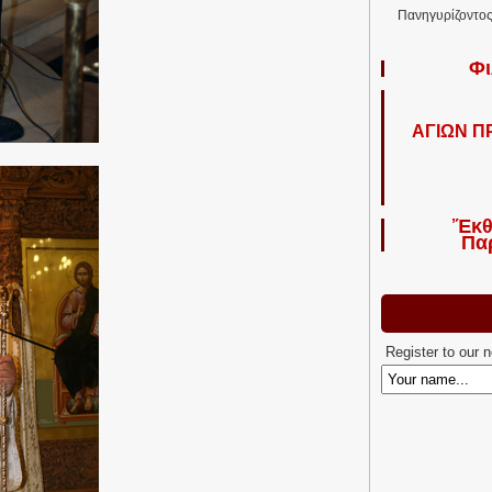
Πανηγυρίζοντος 
Φι
ΑΓΙΩΝ 
Ἔκθ
Πα
Register to our 