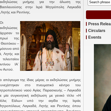
εκδηλώσεις μνήμης για την άλωση της
Βασιλευούσης στην Ιερά Μητρόπολη Λαγκαδά
,Λητής και Ρεντίνης.
Οι
Press Rele
εκδηλώσεις
Circulars
άρχισαν το
Events
πρωί της
ς Θεοτόκου –
ημόσυνο από
, Λητής και
 τελευταίου
ντίνου ΙΑ΄
ν Αυτού.
ο απόγευμα της ίδιας μέρας οι εκδηλώσεις μνήμης
συνεχίστηκαν στο πνευματικό κέντρο του
ητροπολιτικού ναού Αγίας Παρασκευής – Λαγκαδά
ε μία συγκινητική εκδήλωση με γενικό τίτλο «Η
Πόλις Εάλω» υπό την αιγίδα της Ιεράς
ητροπόλεως Λαγκαδά, Λητής και Ρεντίνης όπου