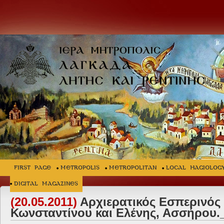
FIRST PAGE
METROPOLIS
METROPOLITAN
LOCAL HAGIOLOG
Digital Magazines
(20.05.2011)
Αρχιερατικός Εσπερινός σ
Κωνσταντίνου και Ελένης, Ασσήρου.