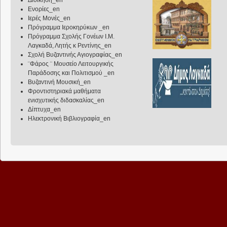
Διοίκηση_en
Ενορίες_en
Ιερές Μονές_en
Πρόγραμμα Ιεροκηρύκων _en
Πρόγραμμα Σχολής Γονέων Ι.Μ.
Λαγκαδά, Λητής κ Ρεντίνης_en
Σχολή Βυζαντινής Αγιογραφίας_en
¨Φάρος ¨ Μουσείο Λειτουργικής
Παράδοσης και Πολιτισμού _en
Βυζαντινή Μουσική_en
Φροντιστηριακά μαθήματα
ενισχυτικής διδασκαλίας_en
Δίπτυχα_en
Ηλεκτρονική Βιβλιογραφία_en