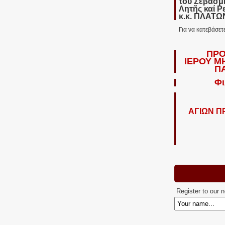
τοῦ Σεβασμ
Λητῆς καί Ρ
κ.κ. ΠΛΑΤ
Για να κατεβάσετ
ΠΡΟ
ΙΕΡΟΥ Μ
Π
Φι
ΑΓΙΩΝ 
Register to our 