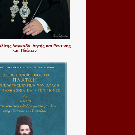
ίτης Λαγκαδά, Λητής και Ρεντίνης
κ.κ. Πλάτων