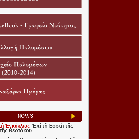
NEWS
κή Ἐγκύκλιος
Ἐπί τῇ Ἑορτῇ τῆς
τῆς Θεοτόκου.