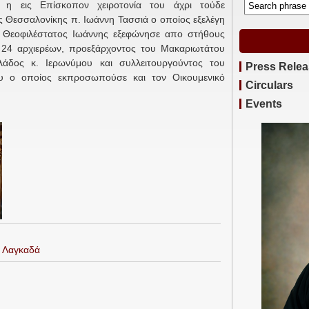
 η εις Επίσκοπον χειροτονία του άχρι τούδε
Θεσσαλονίκης π. Ιωάννη Τασσιά ο οποίος εξελέγη
 Θεοφιλέστατος Ιωάννης εξεφώνησε απο στήθους
α 24 αρχιερέων, προεξάρχοντος του Μακαριωτάτου
άδος κ. Ιερωνύμου και συλλειτουργούντος του
Press Rele
ου ο οποίος εκπροσωπούσε και τον Οικουμενικό
Circulars
Events
η Λαγκαδά