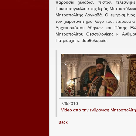
παρουσία χιλιάδων πιστών τελέσθηκε
Πρωτοσυγκέλλου της Ιεράς Μητροπόλεως 
Μητροπολίτης Λαγκαδά. Ο εψηφισμένος
τον χειροτονητήριο λόγο του, παρουσί
Αρχιεπισκόπου Αθηνών και Πάσης Ελλ
Μητροπολίτου Θεσσαλονίκης κ. Ανθίμ
Πατριάρχη κ. Βαρθολομαίο.
7/6/2010
Video από την ενθρόνιση Μητροπολίτ
Back