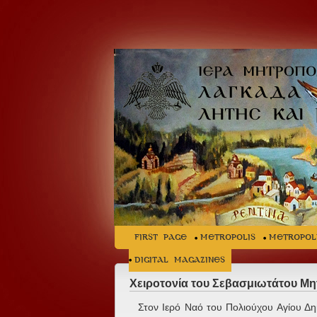
FIRST PAGE
METROPOLIS
METROPOL
Digital Magazines
Χειροτονία του Σεβασμιωτάτου Μη
Στον Ιερό Ναό του Πολιούχου Αγίου Δημ