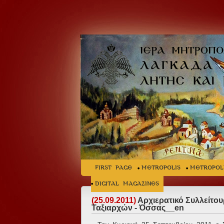
FIRST PAGE
METROPOLIS
METROPOL
Digital Magazines
(25.09.2011)
Αρχιερατικό Συλλείτου
Ταξιαρχών - Όσσας__en