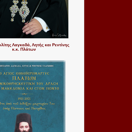
ίτης Λαγκαδά, Λητής και Ρεντίνης
κ.κ. Πλάτων