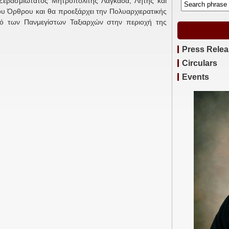
Σεβασμιώτατος Μητροπολίτης Λαγκαδά, Λητής και
ου Όρθρου και θα προεξάρχει την Πολυαρχιερατικής
αό των Πανμεγίστων Ταξιαρχών στην περιοχή της
Press Rele
Circulars
Events