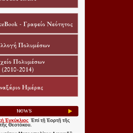
NEWS
κή Ἐγκύκλιος
Ἐπί τῇ Ἑορτῇ τῆς
τῆς Θεοτόκου.