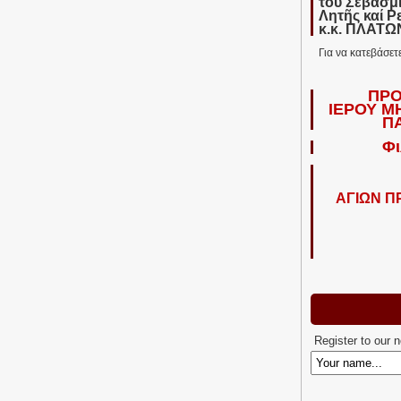
τοῦ Σεβασμ
Λητῆς καί Ρ
κ.κ. ΠΛΑΤ
Για να κατεβάσετ
ΠΡΟ
ΙΕΡΟΥ Μ
Π
Φι
ΑΓΙΩΝ 
Register to our 