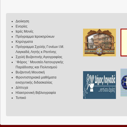
Διοίκηση
Ενορίες
Ιερές Μονές
Πρόγραμμα Ιεροκηρύκων
Κηρύγματα
Πρόγραμμα Σχολής Γονέων Ι.Μ.
Λαγκαδά, Λητής κ Ρεντίνης
Σχολή Βυζαντινής Αγιογραφίας
¨Φάρος ¨ Μουσείο Λειτουργικής
Παράδοσης και Πολιτισμού
Βυζαντινή Μουσική
Φροντιστηριακά μαθήματα
ενισχυτικής διδασκαλίας
Δίπτυχα
Ηλεκτρονική Βιβλιογραφία
Τυπικό