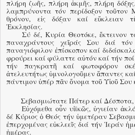
πλήρη ζωῆς, πλήρη ἀκμῆς, πλήρη δόξης
λαμπρύνοντα τόν περίδοξον τοῦτον 
θρόνον, εἰς δόξαν καί εὔκλειαν 
Ἐκκλησίας.
Σύ δέ, Κυρία Θεοτόκε, ἔκτεινον τ
παναχράντους χεῖράς Σου διά τόν
παναγιόφιλον ἐπίσκοπον καί διδάσκαλο
φρούρει καί φύλαττε αὐτόν καί τήν πο
τήν παγκρατῆ καί φωτοφόρον σκέ
ἀτελευτήτως ὑμνολογοῦμεν ἅπαντες καί
πάντιμον ὑπέρ πᾶν ὄνομα τοῦ Υἱοῦ Σου 
Σεβασμιώτατε Πάτερ καί Δέσποτα
Εὐχόμεθα οὖν υἱϊκῶς, ὑγιείαν ἀκλ
δέ Κύριος ὁ Θεός τήν ὑμετέραν Σεβασμι
ἐπερχομένας εὐκλεεῖς διά τήν Ἱεράν ἡ
ἡμέρας.