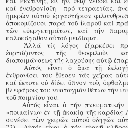
καί Ῥεντίνης, εἰς ἥν, θείᾳ νεύσει καί ε
καί ἐνεθρονίσθη πρό τετραετίας, ἀνε
ἡμερῶν αὐτοῦ ἐργαστήριον φιλανθρωπ
ἀποκομίζουσι παρά τοῦ ἱλαροῦ καί πρά
τῶν εὐεργετημάτων, καί τήν παρα
καλοκάγαθον αὐτοῦ μειδίαμα.
Ἀλλά τίς λόγος ἐξαρκέσει π
ἑορτάζοντος τῆς θεοφιλοῦς κα
διαποιμάνσεως τῆς λαχούσης αὐτῷ ἐπα
Αὐτός εἶναι ὁ ἅμα τῇ ἐκλογῇ
ἐνθρονίσει του ἔθεσεν τάς χεῖρας αὐτ
καί ἔκτοτε οὐ δίδει ὕπνον τοῖς ὀφθαλμο
βλεφάροις του νυσταγμόν θέτων τήν ψυ
τοῦ ποιμνίου του.
Αὐτός εἶναι ὁ τήν πνευματικήν
«ποιμαίνων ἐν τῇ ἀκακίᾳ τῆς καρδίας 
συνέσει τῶν χειρῶν αὐτοῦ ὁδηγῶν αὐτή
72).
Αὐτός εἶναι ὁ τόν εὐαγῆ κλῆρο