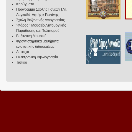
Κηρύγματα
Πρόγραμμα Σχολής Γονέων Ι.Μ.
Λαγκαδά, Λητής κ Ρεντίνης
Σχολή Βυζαντινής Αγιογραφίας
¨Φάρος ¨ Μουσείο Λειτουργικής
Παράδοσης και Πολιτισμού
Βυζαντινή Μουσική
Φροντιστηριακά μαθήματα
ενισχυτικής διδασκαλίας
Δίπτυχα
Ηλεκτρονική Βιβλιογραφία
Τυπικό