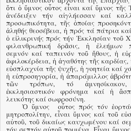
ἐκκλησιαστικόν ἄρχοντα τῆς ἐπαρχίας
ὅτι ὁ ὕμνος οὗτος εἶναι καί ὕμνος τῆς 
ἀνέδειξεν τήν αἰγλήεσσαν καί καλ
προσωπικότητα, τῆς ὁποίας προσηκόντ
ἀληθής θεοσέβεια, ἡ πρός τά πάτρια καί
ὁ εἰλικρινής πρός τήν Ἐκκλησίαν τοῦ Χ
φιλανθρωπική δρᾶσις, ἡ ἐλεήμων π
σεμνόν καί ταπεινόν τοῦ ἤθους, ἡ εὐρ
ἀφιλοκέρδεια, ἡ ἀγαθότης τῆς καρδίας, ἡ
εὐσπλαχνία τῆς ψυχῆς, ἡ γοητεία καί χ
ἡ εὐπροσηγορία, ἡ ἀπαράμιλλος ἁβρότη
τῶν τρόπων, τό ἀμνησίκακον
ἐκκλησιαστικόν φρόνημα καί ἡ ἄσπ
λευκότης καί σωφροσύνη.
Ὁ ὕμνος οὗτος πρός τόν ἑορτά
μητροπολίτην, εἶναι ὕμνος καί τοῦ εὐ
αὐτοῦ, τοῦ δικαίως καυχωμένου καί σε
τόν σεπτόν αὐτοῦ ποιμένα. Εἶναι ὕμνος 