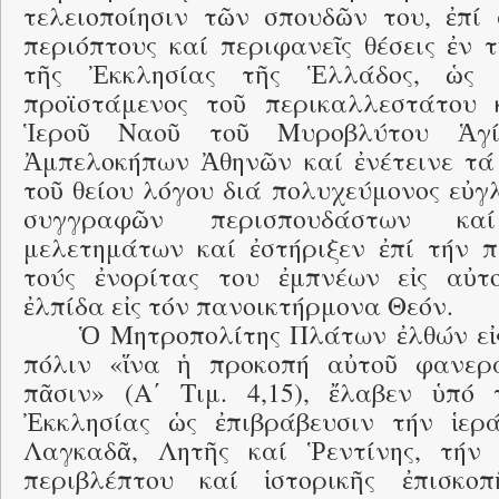
τελειοποίησιν τῶν σπουδῶν του, ἐπί 
περιόπτους καί περιφανεῖς θέσεις ἐν 
τῆς Ἐκκλησίας τῆς Ἑλλάδος, ὡς κ
προϊστάμενος τοῦ περικαλλεστάτου 
Ἱεροῦ Ναοῦ τοῦ Μυροβλύτου Ἁγί
Ἀμπελοκήπων Ἀθηνῶν καί ἐνέτεινε τ
τοῦ θείου λόγου διά πολυχεύμονος εὐγ
συγγραφῶν περισπουδάστων καί
μελετημάτων καί ἐστήριξεν ἐπί τήν 
τούς ἐνορίτας του ἐμπνέων εἰς αὐτ
ἐλπίδα εἰς τόν πανοικτήρμονα Θεόν.
Ὁ Μητροπολίτης Πλάτων ἐλθών εἰ
πόλιν «ἵνα ἡ προκοπή αὐτοῦ φανερά
πᾶσιν» (Α΄ Τιμ. 4,15), ἔλαβεν ὑπό
Ἐκκλησίας ὡς ἐπιβράβευσιν τήν ἱερ
Λαγκαδᾶ, Λητῆς καί Ῥεντίνης, τήν 
περιβλέπτου καί ἱστορικῆς ἐπισκο