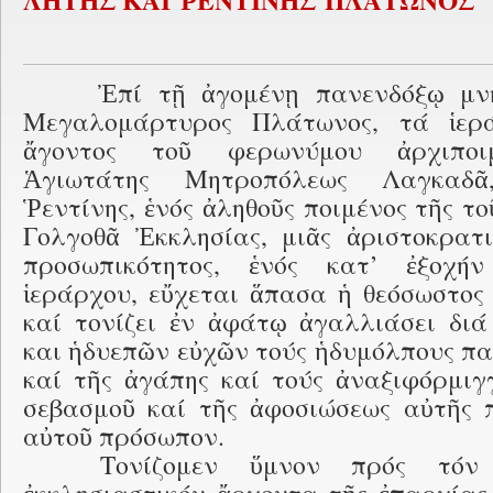
ΛΗΤΗΣ ΚΑΙ ῬΕΝΤΙΝΗΣ
ΠΛΑΤΩΝΟΣ
Ἐπί τῇ ἀγομένῃ πανενδόξῳ μν
Μεγαλομάρτυρος Πλάτωνος, τά ἱερ
ἄγοντος τοῦ φερωνύμου ἀρχιποι
Ἁγιωτάτης Μητροπόλεως Λαγκαδ
Ῥεντίνης, ἑνός ἀληθοῦς ποιμένος τῆς τ
Γολγοθᾶ Ἐκκλησίας, μιᾶς ἀριστοκρατι
προσωπικότητος, ἑνός κατ’ ἐξοχή
ἱεράρχου, εὔχεται ἅπασα ἡ θεόσωστος
καί τονίζει ἐν ἀφάτῳ ἀγαλλιάσει δι
και ἡδυεπῶν εὐχῶν τούς ἡδυμόλπους πα
καί τῆς ἀγάπης καί τούς ἀναξιφόρμιγ
σεβασμοῦ καί τῆς ἀφοσιώσεως αὐτῆς 
αὐτοῦ πρόσωπον.
Τονίζομεν ὕμνον πρός τόν 