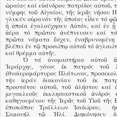
ὡραίας καί εὐάνδρου πατρίδος αὐτοῦ, 
νύμφης τοῦ Αἰγαίου, τῆς ἱερᾶς νήσου 
γλυκύν οὐρανόν τῆς ὁποίας εἶδεν τό φῶ
ἡ ὁποία ἐγαλούχησεν Αὐτόν, καί ἐν ᾗ
ἀέρα τό πρῶτον ἀνέπνευσεν καί τά
πρῶτα νάματα ἔσχεν, ἐναβρυνομένη 
βλέπει ἐν τῷ προσώπῳ αὐτοῦ τό ἀγλαώ
καί θρέμμα αὐτῆς.
Ὁ τά ὀνομαστήρια αὐτοῦ ἄ
Ἱεράρχης, γόνος ἐκ πατρός τοῦ Ἁ
ἐθνοϊερομάρτυρος Πλάτωνος, προσεκολλ
τήν ἱεράν διακονίαν τοῦ ἐκ πατρ
προστάτου αὐτοῦ, τοῦ ἀλήστου καί 
μεγακλεοῦς ἐκκλησιαστικοῦ ἀνδρός 
καθηγουμένου τῆς Ἱερᾶς τοῦ Υἱοῦ τῆς 
ἐπισκόπου Τράλλεων Ἰσιδώρου, ἠκ
Σαμουήλ τῷ Ἠλί. Διηκόνησεν δ