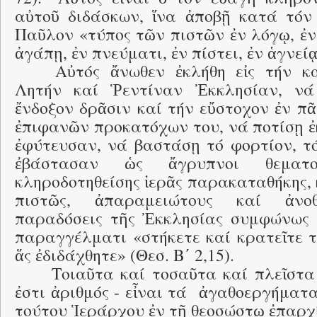
αὐτοῦ διδάσκων, ἵνα ἀποβῇ κατά τό
Παῦλον «τύπος τῶν πιστῶν ἐν λόγῳ, ἐν
ἀγάπῃ, ἐν πνεύματι, ἐν πίστει, ἐν ἁγνείᾳ
Αὐτός ἄνωθεν ἐκλήθη εἰς τήν κ
Λητήν καί Ῥεντίναν Ἐκκλησίαν, νά
ἔνδοξον δρᾶσιν καί τήν εὔστοχον ἐν π
ἐπιφανῶν προκατόχων του, νά ποτίσῃ ἐκ
ἐφύτευσαν, νά βαστάσῃ τό φορτίον, τό
ἐβάστασαν ὡς ἄγρυπνοι θεματο
κληροδοτηθείσης ἱερᾶς παρακαταθήκης,
πιστῶς, ἀπαραμειώτους καί ἀνοθ
παραδόσεις τῆς Ἐκκλησίας συμφώνως
παραγγέλματι «στήκετε καί κρατεῖτε τ
ἅς ἐδιδάχθητε» (Θεσ. Β΄ 2,15).
Τοιαῦτα καί τοσαῦτα καί πλεῖστα
ἐστι ἀριθμός - εἶναι τά ἀγαθοεργήματ
τούτου Ἱεράρχου ἐν τῇ θεοσώστῳ ἐπαρχ