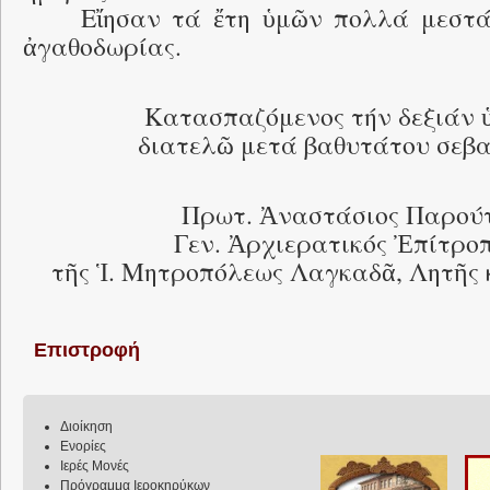
Εἴησαν τά ἔτη ὑμῶν πολλά μεστ
ἀγαθοδωρίας.
Κατασπαζόμενος τήν δεξιάν 
διατελῶ μετά βαθυτάτου σεβα
Πρωτ. Ἀναστάσιος Παρούτ
Γεν. Ἀρχιερατικός Ἐπίτρο
τῆς Ἱ. Μητροπόλεως Λαγκαδᾶ, Λητῆς 
Επιστροφή
Διοίκηση
Ενορίες
Ιερές Μονές
Πρόγραμμα Ιεροκηρύκων