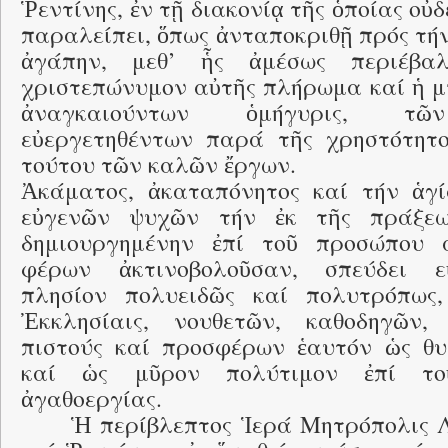
Ῥεντίνης, ἐν τῇ διακονίᾳ τῆς ὁποίας οὐ
παραλείπει, ὅπως ἀνταποκριθῇ πρός τή
ἀγάπην, μεθ’ ἧς ἀμέσως περιέβα
χριστεπώνυμον αὐτῆς πλήρωμα καί ἡ μ
ἀναγκαιούντων ὁμήγυρις, τῶ
εὐεργετηθέντων παρά τῆς χρηστότητ
τούτου τῶν καλῶν ἔργων.
Ἀκάματος, ἀκαταπόνητος καί τήν ἁγ
εὐγενῶν ψυχῶν τήν ἐκ τῆς πράξεω
δημιουργημένην ἐπί τοῦ προσώπου 
φέρων ἀκτινοβολοῦσαν, σπεύδει ε
πλησίον πολυειδῶς καί πολυτρόπως,
Ἐκκλησίαις, νουθετῶν, καθοδηγῶν,
πιστούς καί προσφέρων ἑαυτόν ὡς θ
καί ὡς μῦρον πολύτιμον ἐπί τ
ἀγαθοεργίας.
Ἡ περίβλεπτος Ἱερά Μητρόπολις 