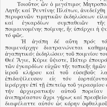
Τοιοῦτος ὤν ὁ μεγάτιμος Μητροπο
Λητῆς καί Ῥεντίνης Πλάτων, ἀνεδείχθη
περιφανῶν τιμητικῶν ἐκδηλώσεων εἰλι
καί ἐγκαρδίων συμπαθειῶν τῆ
ποιμαινομένης ποίμνης, ἥς ὑπάρχει ἡ ψυ
τό φῶς.
Ἡ ἀγάπη δέ αὕτη πρός τόν
ποιμενάρχην διατρανώνεται καθημ
ἀγαπητικάς ἐκδηλώσεις τοῦ ποιμνίου το
Θεέ Ἅγιε, Κύριε ὕψιστε, Πάτερ ἐπουρά
τῶν ἐγκαρδίων εὐχῶν τῆς τοπικῆς ἡμῶν
ἱεροῦ κλήρου καί τοῦ εὐσεβοῦς λ
ἐπιδαψίλευσον εἰς τόν ἑορτάζοντ
ἱεράρχην ἐπί τῇ ἐπετείῳ τοῦ γερασμίου
τήν ἀρχιερατικήν αὐτοῦ πορείαν 
ἀνεπηρέαστον ἄχρι γήρως καί πρεσβείο
διαφύλαττε αὐτόν ὡς κόρην ὀφθαλμοῦ