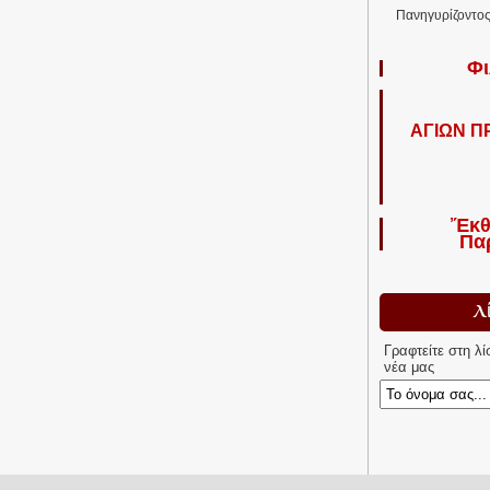
Πανηγυρίζοντος 
Φι
ΑΓΙΩΝ 
Ἔκθ
Πα
Λ
Γραφτείτε στη λ
νέα μας