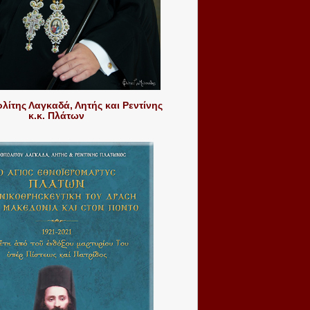
ίτης Λαγκαδά, Λητής και Ρεντίνης
κ.κ. Πλάτων