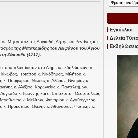
Εγκύκλιοι
Δελτία Τύπ
τος Μητροπολίτης Λαγκαδά, Λητής και Ρεντίνης κ.κ.
Εκδηλώσει
ρτασμός
της Μετακομιδής του Λειψάνου του Αγίου
στη Ζάκυνθο (1717).
όστομο πλαισίωσαν στο Διήμερο εκδηλώσεων οι
 Ιάκωβος, Ιερισσού κ. Νικόδημος, Μιλήτου κ.
κ. Πορφύριος, Νικαίας κ. Αλέξιος, Νιγηρίας κ.
γένης κ. Αλέξιος, Κορωνείας κ. Παντελεήμων,
ς, Λαγκαδά κ. Ιωάννης και οι Επίσκοποι: Θεουπόλεως
Μαραθώνος κ. Μελίτων, Φαναρίου κ. Αγαθάγγελος,
 κ. Προκόπιος, Ωλένης κ. Αθανάσιος, Φωτικής κ.