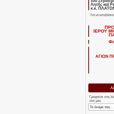
τοῦ Σεβασμ
Λητῆς καί Ρ
κ.κ. ΠΛΑΤ
Για να κατεβάσετ
ΠΡΟ
ΙΕΡΟΥ Μ
Π
Φι
ΑΓΙΩΝ 
Λ
Γραφτείτε στη λ
νέα μας