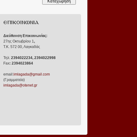
ΕΠΙΚΟΙΝΩΝΙΑ
Διεύθυνση Επικοινωνίας:
27ης Οκτωβρίου 1
,
Τ.Κ. 572 00, Λαγκαδάς
Τηλ:
2394022234, 2394022998
Fax
: 2394023864
email:
imlagada@gmail.com
(Γραμματεία)
imlagada@otenet.gr