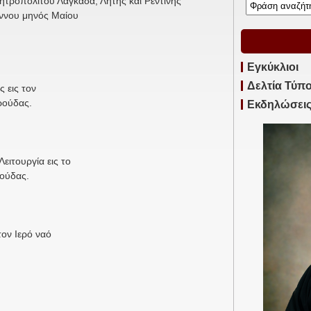
τροπολίτου Λαγκαδά, Λητής και Ρεντίνης
άννου μηνός Μαίου
Εγκύκλιοι
Δελτία Τύπ
 εις τον
ούδας.
Εκδηλώσει
Λειτουργία εις το
ύδας.
τον Ιερό ναό