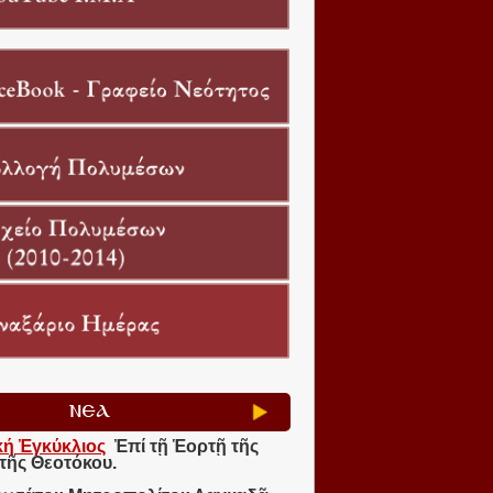
ΝΕΑ
κή Ἐγκύκλιος
Ἐπί τῇ Ἑορτῇ τῆς
τῆς Θεοτόκου.