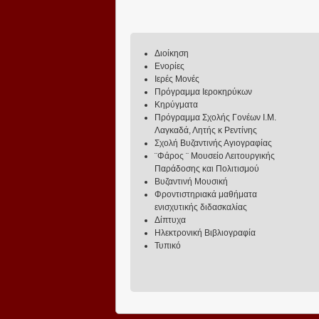
Διοίκηση
Ενορίες
Ιερές Μονές
Πρόγραμμα Ιεροκηρύκων
Κηρύγματα
Πρόγραμμα Σχολής Γονέων Ι.Μ.
Λαγκαδά, Λητής κ Ρεντίνης
Σχολή Βυζαντινής Αγιογραφίας
¨Φάρος ¨ Μουσείο Λειτουργικής
Παράδοσης και Πολιτισμού
Βυζαντινή Μουσική
Φροντιστηριακά μαθήματα
ενισχυτικής διδασκαλίας
Δίπτυχα
Ηλεκτρονική Βιβλιογραφία
Τυπικό