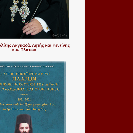
ίτης Λαγκαδά, Λητής και Ρεντίνης
κ.κ. Πλάτων