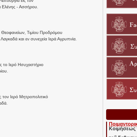
Λειτουργία εις τον
ι Ελένης - Ασσήρου.
ων Θεοφανείων, Τιμίου Προδρόμου
αδά και εν συνεχεία Ιερά Αγρυπνία.
εις τo Ιερό Ησυχαστήριο
ίου.
ις τον Ιερό Μητροπολιτικό
αδά.
Ποιμαντορι
Κοιμήσεως 