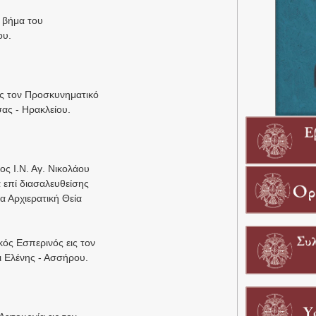
το βήμα του
ου.
εις τον Προσκυνηματικό
ς - Ηρακλείου.
ος Ι.Ν. Αγ. Νικολάου
 επί διασαλευθείσης
α Αρχιερατική Θεία
κός Εσπερινός εις τον
ι Ελένης - Ασσήρου.