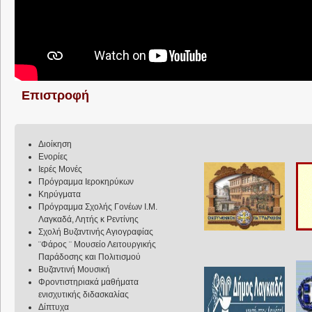
Επιστροφή
Διοίκηση
Ενορίες
Ιερές Μονές
Πρόγραμμα Ιεροκηρύκων
Κηρύγματα
Πρόγραμμα Σχολής Γονέων Ι.Μ.
Λαγκαδά, Λητής κ Ρεντίνης
Σχολή Βυζαντινής Αγιογραφίας
¨Φάρος ¨ Μουσείο Λειτουργικής
Παράδοσης και Πολιτισμού
Βυζαντινή Μουσική
Φροντιστηριακά μαθήματα
ενισχυτικής διδασκαλίας
Δίπτυχα