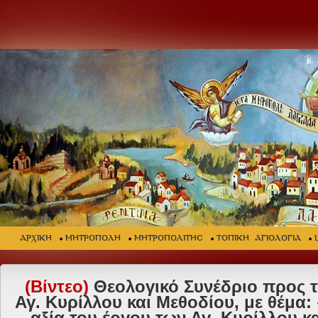
ΑΡΧΙΚΗ
ΜΗΤΡΟΠΟΛΗ
ΜΗΤΡΟΠΟΛΙΤΗΣ
ΤΟΠΙΚΗ ΑΓΙΟΛΟΓΙΑ
(Βίντεο)
Θεολογικό Συνέδριο προς τ
Αγ. Κυρίλλου και Μεθοδίου, με θέμα: