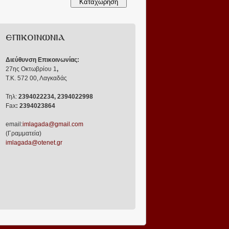
ΕΠΙΚΟΙΝΩΝΙΑ
Διεύθυνση Επικοινωνίας:
27ης Οκτωβρίου 1
,
Τ.Κ. 572 00, Λαγκαδάς
Τηλ:
2394022234, 2394022998
Fax
: 2394023864
email:
imlagada@gmail.com
(Γραμματεία)
imlagada@otenet.gr