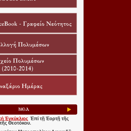
ΝΕΑ
κή Ἐγκύκλιος
Ἐπί τῇ Ἑορτῇ τῆς
τῆς Θεοτόκου.