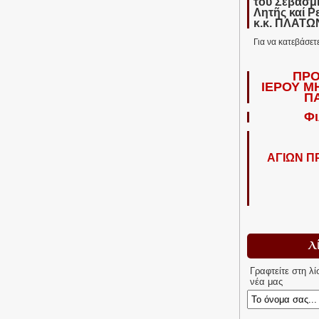
τοῦ Σεβασμ
Λητῆς καί Ρ
κ.κ. ΠΛΑΤ
Για να κατεβάσετ
ΠΡΟ
ΙΕΡΟΥ Μ
Π
Φι
ΑΓΙΩΝ 
Λ
Γραφτείτε στη λ
νέα μας