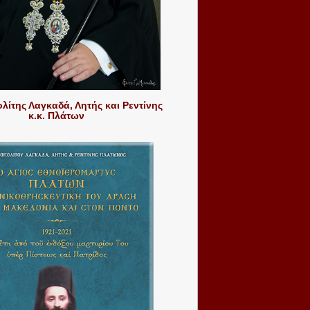
ίτης Λαγκαδά, Λητής και Ρεντίνης
κ.κ. Πλάτων