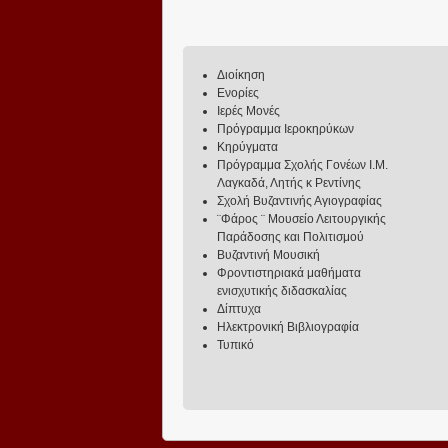
Διοίκηση
Ενορίες
Ιερές Μονές
Πρόγραμμα Ιεροκηρύκων
Κηρύγματα
Πρόγραμμα Σχολής Γονέων Ι.Μ.
Λαγκαδά, Λητής κ Ρεντίνης
Σχολή Βυζαντινής Αγιογραφίας
¨Φάρος ¨ Μουσείο Λειτουργικής
Παράδοσης και Πολιτισμού
Βυζαντινή Μουσική
Φροντιστηριακά μαθήματα
ενισχυτικής διδασκαλίας
Δίπτυχα
Ηλεκτρονική Βιβλιογραφία
Τυπικό