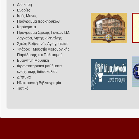
Διοίκηση
Ενορίες
Ιερές Μονές
Πρόγραμμα Ιεροκηρύκων
Κηρύγματα
Πρόγραμμα Σχολής Γονέων Ι.Μ.
Λαγκαδά, Λητής κ Ρεντίνης
Σχολή Βυζαντινής Αγιογραφίας
¨Φάρος ¨ Μουσείο Λειτουργικής
Παράδοσης και Πολιτισμού
Βυζαντινή Μουσική
Φροντιστηριακά μαθήματα
ενισχυτικής διδασκαλίας
Δίπτυχα
Ηλεκτρονική Βιβλιογραφία
Τυπικό