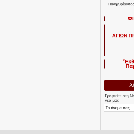
Πανηγυρίζοντος 
Φι
ΑΓΙΩΝ 
Ἔκθ
Πα
Λ
Γραφτείτε στη λ
νέα μας