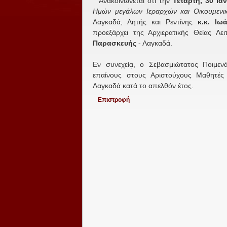
Ανακοινώνεται ότι την
Τετάρτη, 30 Ιαν
Ημών μεγάλων Ιεραρχών και Οικουμεν
Λαγκαδά, Λητής και Ρεντίνης
κ.κ. Ιω
προεξάρχει της Αρχιερατικής Θείας Λε
Παρασκευής
- Λαγκαδά.
Εν συνεχείᾳ, ο Σεβασμιώτατος Ποιμενά
επαίνους στους Αριστούχους Μαθητές
Λαγκαδά κατά το απελθόν έτος.
Επιστροφή