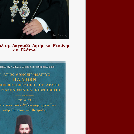
ίτης Λαγκαδά, Λητής και Ρεντίνης
κ.κ. Πλάτων