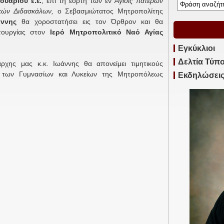
ουαρίου ε.έ.
, επί τη εορτή των εν
Αγίοις πατέρων
ικών Διδασκάλων,
ο Σεβασμιώτατος Μητροπολίτης
άννης
θα χοροστατήσει εις τον Όρθρον και θα
ιτουργίας στον
Ιερό Μητροπολιτικό Ναό Αγίας
Εγκύκλιοι
Δελτία Τύπ
ρχης μας κ.κ. Ιωάννης θα απονείμει τιμητικούς
 των Γυμνασίων και Λυκείων της Μητροπόλεως
Εκδηλώσει