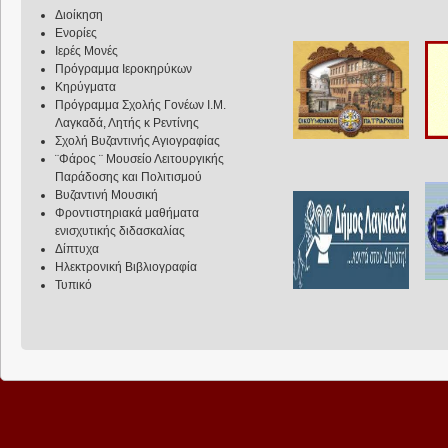
Διοίκηση
Ενορίες
Ιερές Μονές
Πρόγραμμα Ιεροκηρύκων
Κηρύγματα
Πρόγραμμα Σχολής Γονέων Ι.Μ.
Λαγκαδά, Λητής κ Ρεντίνης
Σχολή Βυζαντινής Αγιογραφίας
¨Φάρος ¨ Μουσείο Λειτουργικής
Παράδοσης και Πολιτισμού
Βυζαντινή Μουσική
Φροντιστηριακά μαθήματα
ενισχυτικής διδασκαλίας
Δίπτυχα
Ηλεκτρονική Βιβλιογραφία
Τυπικό