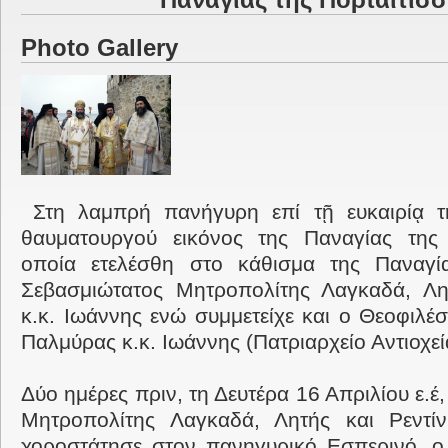
Παναγίας της Πορταϊτίσ
Photo Gallery
Στη λαμπρή πανήγυρη επί τῇ ευκαιρίᾳ τ
θαυματουργού εικόνος της Παναγίας της 
οποία ετελέσθη στο κάθισμα της Παναγί
Σεβασμιώτατος Μητροπολίτης Λαγκαδά, Λητ
κ.κ. Ιωάννης ενώ συμμετείχε και ο Θεοφιλέ
Παλμύρας κ.κ. Ιωάννης (Πατριαρχείο Αντιοχεί
Δύο ημέρες πριν, τη Δευτέρα 16 Απριλίου ε.έ
Μητροπολίτης Λαγκαδά, Λητής και Ρεντίν
χοροστάτησε στον πανηγυρικό Εσπερινό, ο