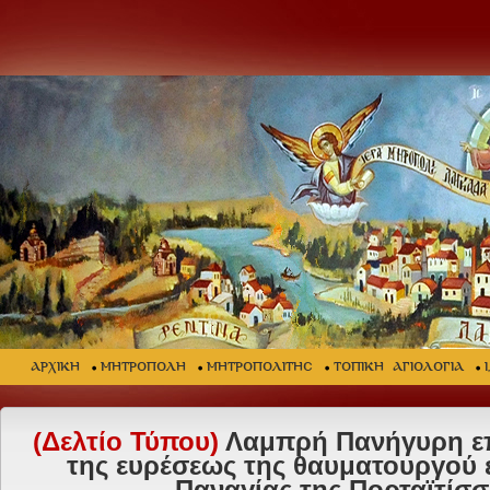
ΑΡΧΙΚΗ
ΜΗΤΡΟΠΟΛΗ
ΜΗΤΡΟΠΟΛΙΤΗΣ
ΤΟΠΙΚΗ ΑΓΙΟΛΟΓΙΑ
(Δελτίο Τύπου)
Λαμπρή Πανήγυρη επί
της ευρέσεως της θαυματουργού ε