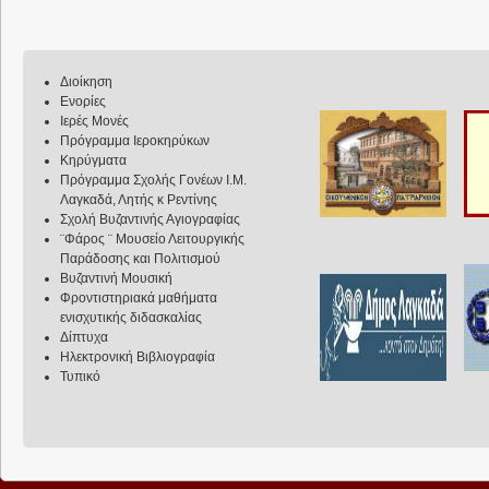
Διοίκηση
Ενορίες
Ιερές Μονές
Πρόγραμμα Ιεροκηρύκων
Κηρύγματα
Πρόγραμμα Σχολής Γονέων Ι.Μ.
Λαγκαδά, Λητής κ Ρεντίνης
Σχολή Βυζαντινής Αγιογραφίας
¨Φάρος ¨ Μουσείο Λειτουργικής
Παράδοσης και Πολιτισμού
Βυζαντινή Μουσική
Φροντιστηριακά μαθήματα
ενισχυτικής διδασκαλίας
Δίπτυχα
Ηλεκτρονική Βιβλιογραφία
Τυπικό