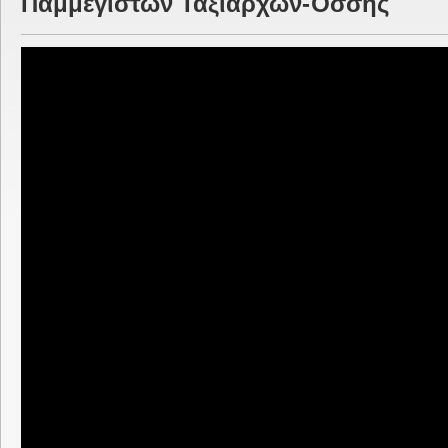
Παμμεγίστων Ταξιαρχών-Όσσης