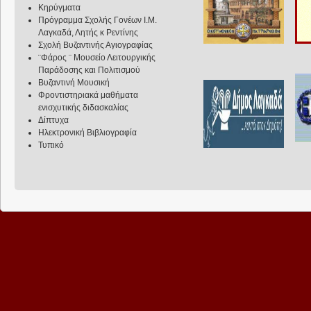
Κηρύγματα
Πρόγραμμα Σχολής Γονέων Ι.Μ.
Λαγκαδά, Λητής κ Ρεντίνης
Σχολή Βυζαντινής Αγιογραφίας
¨Φάρος ¨ Μουσείο Λειτουργικής
Παράδοσης και Πολιτισμού
Βυζαντινή Μουσική
Φροντιστηριακά μαθήματα
ενισχυτικής διδασκαλίας
Δίπτυχα
Ηλεκτρονική Βιβλιογραφία
Τυπικό