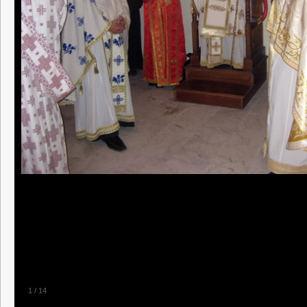
1
/
14