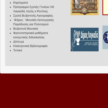
Κηρύγματα
Πρόγραμμα Σχολής Γονέων Ι.Μ.
Λαγκαδά, Λητής κ Ρεντίνης
Σχολή Βυζαντινής Αγιογραφίας
¨Φάρος ¨ Μουσείο Λειτουργικής
Παράδοσης και Πολιτισμού
Βυζαντινή Μουσική
Φροντιστηριακά μαθήματα
ενισχυτικής διδασκαλίας
Δίπτυχα
Ηλεκτρονική Βιβλιογραφία
Τυπικό