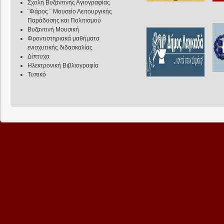
Σχολή Βυζαντινής Αγιογραφίας
¨Φάρος ¨ Μουσείο Λειτουργικής
Παράδοσης και Πολιτισμού
Βυζαντινή Μουσική
Φροντιστηριακά μαθήματα
ενισχυτικής διδασκαλίας
Δίπτυχα
Ηλεκτρονική Βιβλιογραφία
Τυπικό