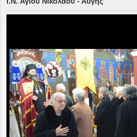
Ι.Ν. Αγίου Νικολάου - Αυγής