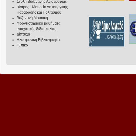
Σχολή Βυζαντινής Αγιογραφίας
¨Φάρος ¨ Μουσείο Λειτουργικής
Παράδοσης και Πολιτισμού
Βυζαντινή Μουσική
Φροντιστηριακά μαθήματα
ενισχυτικής διδασκαλίας
Δίπτυχα
Ηλεκτρονική Βιβλιογραφία
Τυπικό