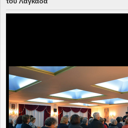
του Λαγκαδά