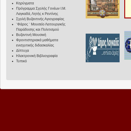
Κηρύγματα
Πρόγραμμα Σχολής Γονέων Ι.Μ.
Λαγκαδά, Λητής κ Ρεντίνης
Σχολή Βυζαντινής Αγιογραφίας
¨Φάρος ¨ Μουσείο Λειτουργικής
Παράδοσης και Πολιτισμού
Βυζαντινή Μουσική
Φροντιστηριακά μαθήματα
ενισχυτικής διδασκαλίας
Δίπτυχα
Ηλεκτρονική Βιβλιογραφία
Τυπικό