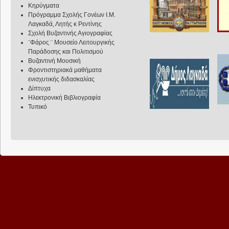
Κηρύγματα
Πρόγραμμα Σχολής Γονέων Ι.Μ.
Λαγκαδά, Λητής κ Ρεντίνης
Σχολή Βυζαντινής Αγιογραφίας
¨Φάρος ¨ Μουσείο Λειτουργικής
Παράδοσης και Πολιτισμού
Βυζαντινή Μουσική
Φροντιστηριακά μαθήματα
ενισχυτικής διδασκαλίας
Δίπτυχα
Ηλεκτρονική Βιβλιογραφία
Τυπικό