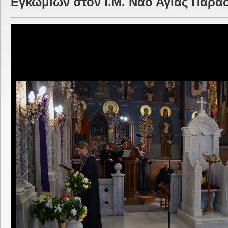
Εγκωμίων στον Ι.Μ. Ναό Αγίας Παρα