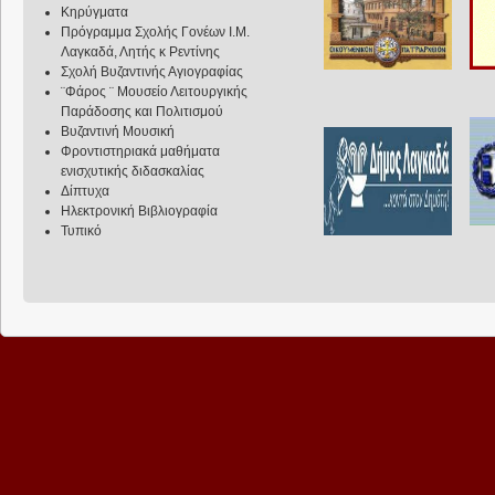
Κηρύγματα
Πρόγραμμα Σχολής Γονέων Ι.Μ.
Λαγκαδά, Λητής κ Ρεντίνης
Σχολή Βυζαντινής Αγιογραφίας
¨Φάρος ¨ Μουσείο Λειτουργικής
Παράδοσης και Πολιτισμού
Βυζαντινή Μουσική
Φροντιστηριακά μαθήματα
ενισχυτικής διδασκαλίας
Δίπτυχα
Ηλεκτρονική Βιβλιογραφία
Τυπικό