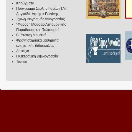
Κηρύγματα
Πρόγραμμα Σχολής Γονέων Ι.Μ.
Λαγκαδά, Λητής κ Ρεντίνης
Σχολή Βυζαντινής Αγιογραφίας
¨Φάρος ¨ Μουσείο Λειτουργικής
Παράδοσης και Πολιτισμού
Βυζαντινή Μουσική
Φροντιστηριακά μαθήματα
ενισχυτικής διδασκαλίας
Δίπτυχα
Ηλεκτρονική Βιβλιογραφία
Τυπικό