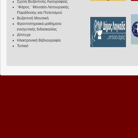
Σχολή Βυζαντινής Αγιογραφίας
¨Φάρος ¨ Μουσείο Λειτουργικής
Παράδοσης και Πολιτισμού
Βυζαντινή Μουσική
Φροντιστηριακά μαθήματα
ενισχυτικής διδασκαλίας
Δίπτυχα
Ηλεκτρονική Βιβλιογραφία
Τυπικό