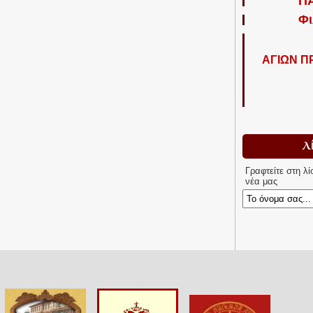
Π
Φι
ΑΓΙΩΝ 
Λ
Γραφτείτε στη λ
νέα μας