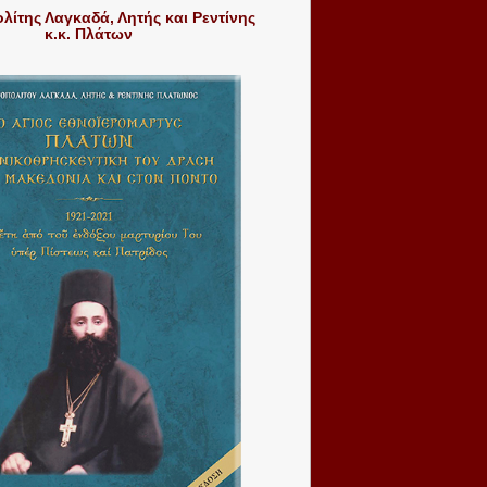
ίτης Λαγκαδά, Λητής και Ρεντίνης
κ.κ. Πλάτων