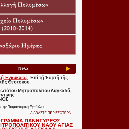
ΝΕΑ
κή Ἐγκύκλιος
Ἐπί τῇ Ἑορτῇ τῆς
τῆς Θεοτόκου.
ιωτάτου Μητροπολίτου Λαγκαδᾶ,
εντίνης
ΩΝΟΣ
ε την Ποιμαντορική Εγκύκλιο...
ΔΙΑΒΑΣΤΕ ΠΕΡΙΣΣΟΤΕΡΑ...
ΓΡΑΜΜΑ ΠΑΝΗΓΥΡΕΩΣ
ΗΤΡΟΠΟΛΙΤΙΚΟΥ ΝΑΟΥ ΑΓΙΑΣ