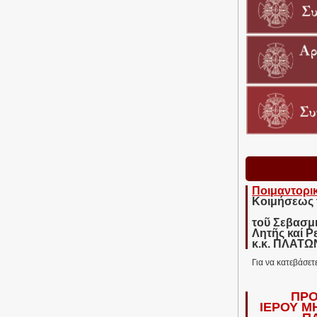
Ποιμαντορι
Κοιμήσεως 
τοῦ Σεβασμ
Λητῆς καί Ρ
κ.κ. ΠΛΑΤ
Για να κατεβάσετ
ΠΡΟ
ΙΕΡΟΥ Μ