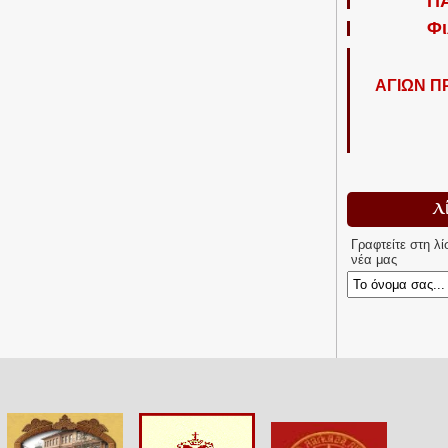
Π
Φι
ΑΓΙΩΝ 
Λ
Γραφτείτε στη λ
νέα μας