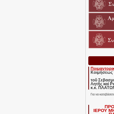
Ποιμαντορι
Κοιμήσεως 
τοῦ Σεβασμ
Λητῆς καί Ρ
κ.κ. ΠΛΑΤ
Για να κατεβάσετ
ΠΡΟ
ΙΕΡΟΥ Μ