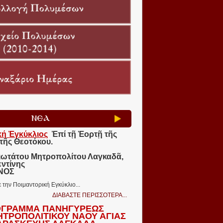
ΝΕΑ
κή Ἐγκύκλιος
Ἐπί τῇ Ἑορτῇ τῆς
τῆς Θεοτόκου.
ιωτάτου Μητροπολίτου Λαγκαδᾶ,
εντίνης
ΩΝΟΣ
ε την Ποιμαντορική Εγκύκλιο...
ΔΙΑΒΑΣΤΕ ΠΕΡΙΣΣΟΤΕΡΑ...
ΓΡΑΜΜΑ ΠΑΝΗΓΥΡΕΩΣ
ΗΤΡΟΠΟΛΙΤΙΚΟΥ ΝΑΟΥ ΑΓΙΑΣ