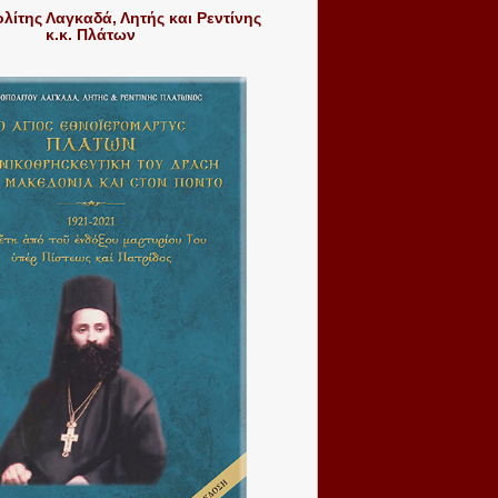
ίτης Λαγκαδά, Λητής και Ρεντίνης
κ.κ. Πλάτων