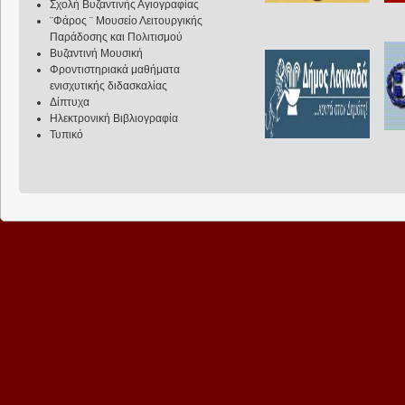
Σχολή Βυζαντινής Αγιογραφίας
¨Φάρος ¨ Μουσείο Λειτουργικής
Παράδοσης και Πολιτισμού
Βυζαντινή Μουσική
Φροντιστηριακά μαθήματα
ενισχυτικής διδασκαλίας
Δίπτυχα
Ηλεκτρονική Βιβλιογραφία
Τυπικό