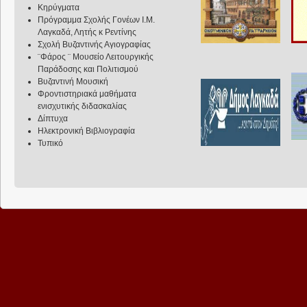
Κηρύγματα
Πρόγραμμα Σχολής Γονέων Ι.Μ.
Λαγκαδά, Λητής κ Ρεντίνης
Σχολή Βυζαντινής Αγιογραφίας
¨Φάρος ¨ Μουσείο Λειτουργικής
Παράδοσης και Πολιτισμού
Βυζαντινή Μουσική
Φροντιστηριακά μαθήματα
ενισχυτικής διδασκαλίας
Δίπτυχα
Ηλεκτρονική Βιβλιογραφία
Τυπικό