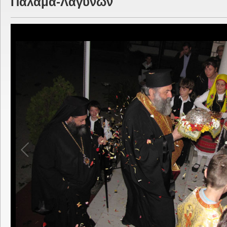
Παλαμά-Λαγυνών