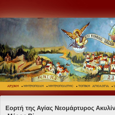
ΑΡΧΙΚΗ
ΜΗΤΡΟΠΟΛΗ
ΜΗΤΡΟΠΟΛΙΤΗΣ
ΤΟΠΙΚΗ ΑΓΙΟΛΟΓΙΑ
Εορτή της Αγίας Νεομάρτυρος Ακυλίν