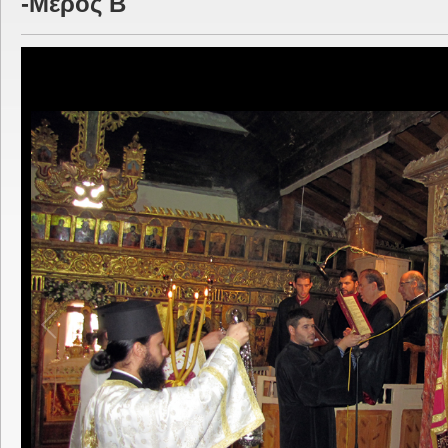
-Μέρος Β΄