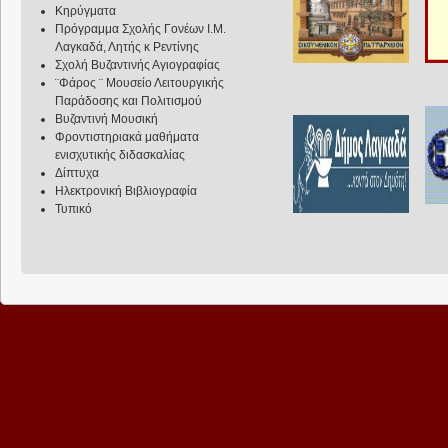
Κηρύγματα
Πρόγραμμα Σχολής Γονέων Ι.Μ.
Λαγκαδά, Λητής κ Ρεντίνης
Σχολή Βυζαντινής Αγιογραφίας
¨Φάρος ¨ Μουσείο Λειτουργικής
Παράδοσης και Πολιτισμού
Βυζαντινή Μουσική
Φροντιστηριακά μαθήματα
ενισχυτικής διδασκαλίας
Δίπτυχα
Ηλεκτρονική Βιβλιογραφία
Τυπικό