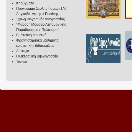
Κηρύγματα
Πρόγραμμα Σχολής Γονέων Ι.Μ.
Λαγκαδά, Λητής κ Ρεντίνης
Σχολή Βυζαντινής Αγιογραφίας
¨Φάρος ¨ Μουσείο Λειτουργικής
Παράδοσης και Πολιτισμού
Βυζαντινή Μουσική
Φροντιστηριακά μαθήματα
ενισχυτικής διδασκαλίας
Δίπτυχα
Ηλεκτρονική Βιβλιογραφία
Τυπικό