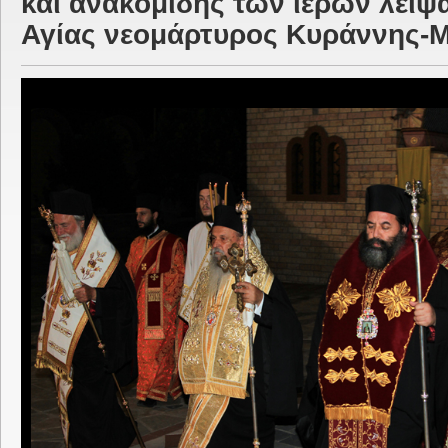
και ανακομιδῆς των ιερών λειψ
Αγίας νεομάρτυρος Κυράννης-