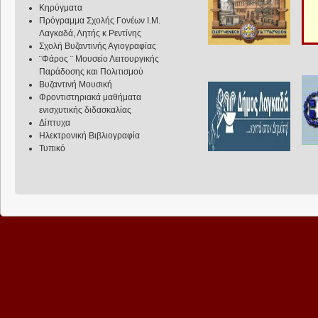
Κηρύγματα
Πρόγραμμα Σχολής Γονέων Ι.Μ.
Λαγκαδά, Λητής κ Ρεντίνης
Σχολή Βυζαντινής Αγιογραφίας
¨Φάρος ¨ Μουσείο Λειτουργικής
Παράδοσης και Πολιτισμού
Βυζαντινή Μουσική
Φροντιστηριακά μαθήματα
ενισχυτικής διδασκαλίας
Δίπτυχα
Ηλεκτρονική Βιβλιογραφία
Τυπικό