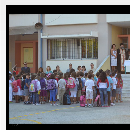
1
/
21