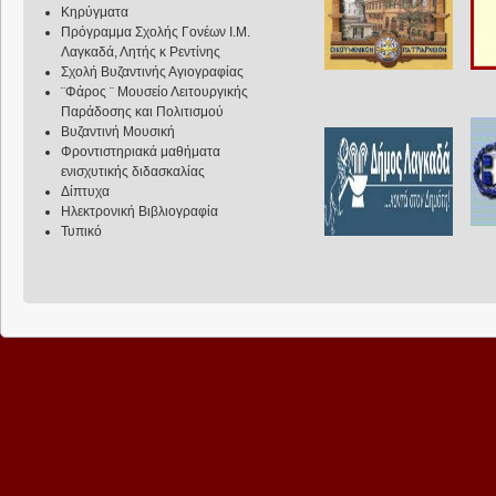
Κηρύγματα
Πρόγραμμα Σχολής Γονέων Ι.Μ.
Λαγκαδά, Λητής κ Ρεντίνης
Σχολή Βυζαντινής Αγιογραφίας
¨Φάρος ¨ Μουσείο Λειτουργικής
Παράδοσης και Πολιτισμού
Βυζαντινή Μουσική
Φροντιστηριακά μαθήματα
ενισχυτικής διδασκαλίας
Δίπτυχα
Ηλεκτρονική Βιβλιογραφία
Τυπικό