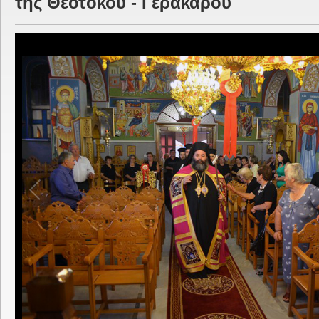
της Θεοτόκου - Γερακαρού