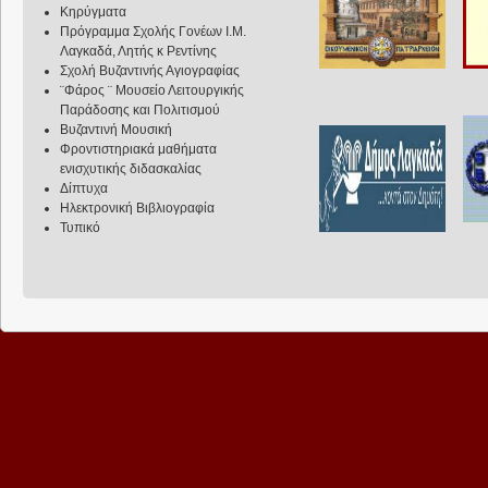
Κηρύγματα
Πρόγραμμα Σχολής Γονέων Ι.Μ.
Λαγκαδά, Λητής κ Ρεντίνης
Σχολή Βυζαντινής Αγιογραφίας
¨Φάρος ¨ Μουσείο Λειτουργικής
Παράδοσης και Πολιτισμού
Βυζαντινή Μουσική
Φροντιστηριακά μαθήματα
ενισχυτικής διδασκαλίας
Δίπτυχα
Ηλεκτρονική Βιβλιογραφία
Τυπικό