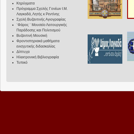
Κηρύγματα
Πρόγραμμα Σχολής Γονέων Ι.Μ.
Λαγκαδά, Λητής κ Ρεντίνης
Σχολή Βυζαντινής Αγιογραφίας
¨Φάρος ¨ Μουσείο Λειτουργικής
Παράδοσης και Πολιτισμού
Βυζαντινή Μουσική
Φροντιστηριακά μαθήματα
ενισχυτικής διδασκαλίας
Δίπτυχα
Ηλεκτρονική Βιβλιογραφία
Τυπικό