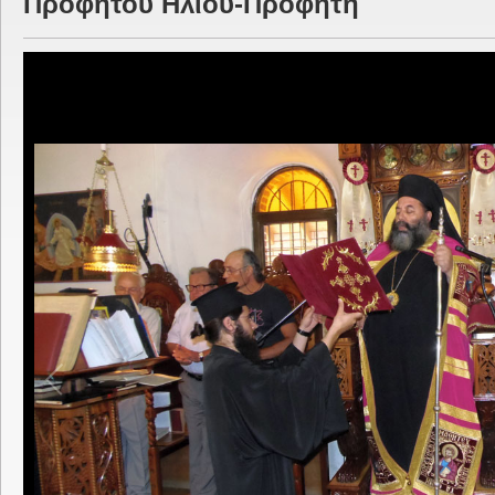
Προφήτου Ηλιού-Προφήτη