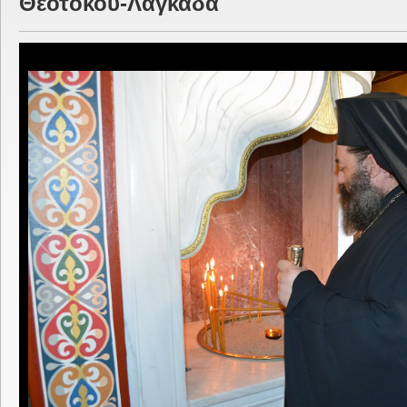
Θεοτόκου-Λαγκαδά