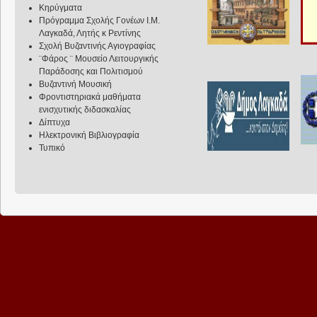
Κηρύγματα
Πρόγραμμα Σχολής Γονέων Ι.Μ.
Λαγκαδά, Λητής κ Ρεντίνης
Σχολή Βυζαντινής Αγιογραφίας
¨Φάρος ¨ Μουσείο Λειτουργικής
Παράδοσης και Πολιτισμού
Βυζαντινή Μουσική
Φροντιστηριακά μαθήματα
ενισχυτικής διδασκαλίας
Δίπτυχα
Ηλεκτρονική Βιβλιογραφία
Τυπικό